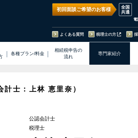
初回面談ご希望のお客様
電
よくある質問
税理士の方
採
い
相続税
申告
の
各種プラン
/
料金
専門家
紹介
方
流れ
会計士：上林 恵里奈）
公認会計士
税理士