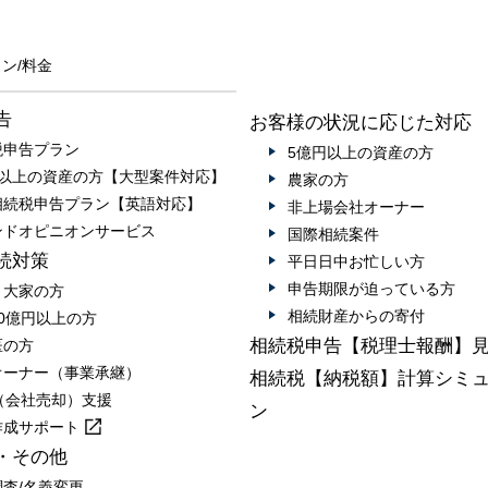
ン/料金
告
お客様の状況に応じた対応
税申告プラン
5億円以上の資産の方
円以上の資産の方【大型案件対応】
農家の方
相続税申告プラン【英語対応】
非上場会社オーナー
ンドオピニオンサービス
国際相続案件
続対策
平日日中お忙しい方
申告期限が迫っている方
・大家の方
相続財産からの寄付
0億円以上の方
相続税申告【税理士報酬】
医の方
オーナー（事業承継）
相続税【納税額】計算シミ
A（会社売却）支援
ン
作成
サポート
・その他
調査/名義変更