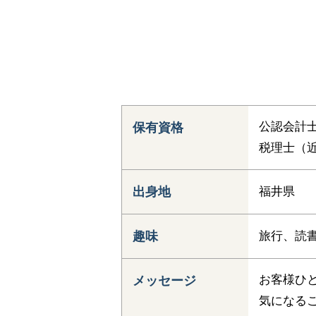
公認会計士
保有資格
税理士（近
出身地
福井県
趣味
旅行、読
お客様ひ
メッセージ
気になる