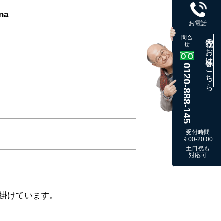
na
お電話
問合
既存のお客様はこちら
せ
0120-888-145
受付時間
9:00-20:00
土日祝も
対応可
掛けています。