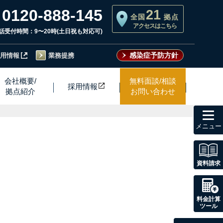
0120-888-145
21
全国
拠点
アクセスはこちら
話受付時間：9〜20時(土日祝も対応可)
感染症予防方針
用情報
業務提携
会社概要/
無料面談/相談
採用情
報
拠点紹介
お問い合わせ
toggl
navig
資料請求
料金計算
ツール