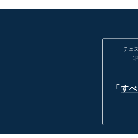
チェ
1
「
すべ