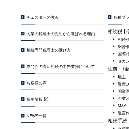
チェスターの強み
各種プラ
相続税申
同業の税理士の先生から選ばれる理由
相続
5億
相続専門税理士の選び方
国際
セカ
専門性の高い相続の申告業務について
生前・相
地主
お客様の声
資産1
開業
企業
採用情報
M&
遺言
NEWS一覧
相続手続
財産