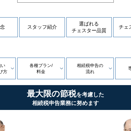
選ばれる
念
スタッフ紹介
チェ
チェスター品質
強い
各種プラン/
相続税申告の
び方
料金
流れ
最大限の節税
を考慮した
相続税申告業務に努めます