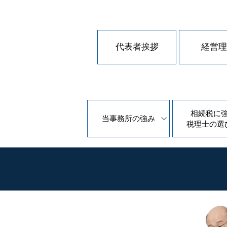
代表者挨拶
経営理
相続税に
当事務所の
強み
税理士の
選