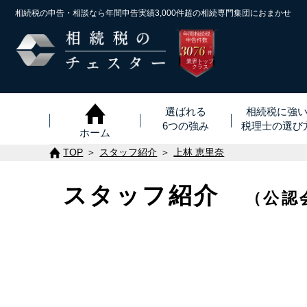
相続税の申告・相談なら年間申告実績3,000件超の
相続専門集団におまかせ
年間相続税
申告件数
3076
※
件
業界トップ
クラス
選ばれる
相続税に強
6つの強み
税理士
の
選び
ホーム
TOP
スタッフ紹介
上林 恵里奈
スタッフ紹介
（公認