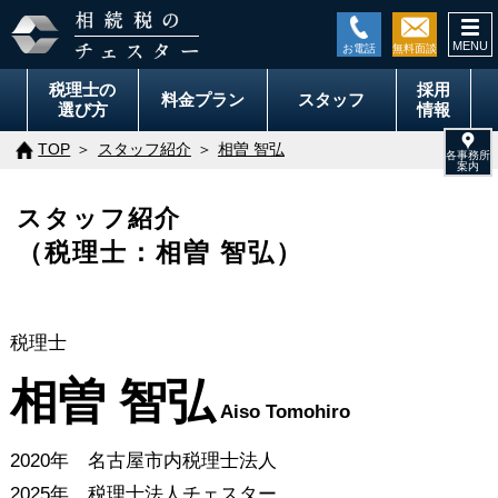
togg
navi
税理士の
採用
料金
プラン
スタッフ
選び方
情報
TOP
スタッフ紹介
相曽 智弘
スタッフ紹介
（税理士：相曽 智弘）
税理士
相曽 智弘
Aiso Tomohiro
2020年 名古屋市内税理士法人
2025年 税理士法人チェスター