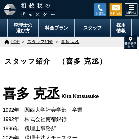
togg
navi
税理士の
採用
料金
プラン
スタッフ
選び方
情報
TOP
スタッフ紹介
喜多 克丞
スタッフ紹介
（喜多 克丞）
喜多 克丞
Kita Katsusuke
1992年 関西大学社会学部 卒業
1992年 株式会社南都銀行
1996年 税理士事務所
2025年 税理士法人チェスター