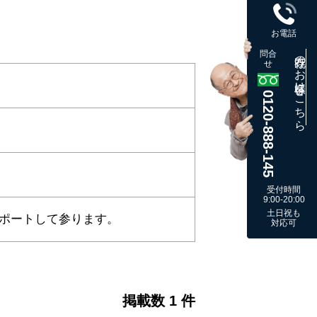
お電話
問合
既存のお客様はこちら
せ
0120-888-145
受付時間
9:00-20:00
土日祝も
ポートして参ります。
対応可
掲載数 1 件