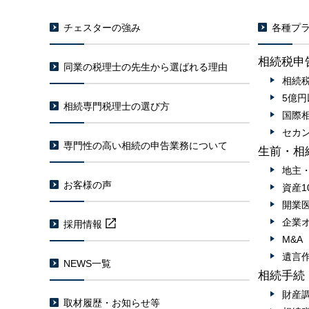
チェスターの強み
各種プラ
相続税申
同業の税理士の先生から選ばれる理由
相続
5億
相続専門税理士の選び方
国際
セカ
専門性の高い相続の申告業務について
生前・相
地主
お客様の声
資産1
開業
企業
採用情報
M&
遺言
NEWS一覧
相続手続
財産
取材履歴・お知らせ等