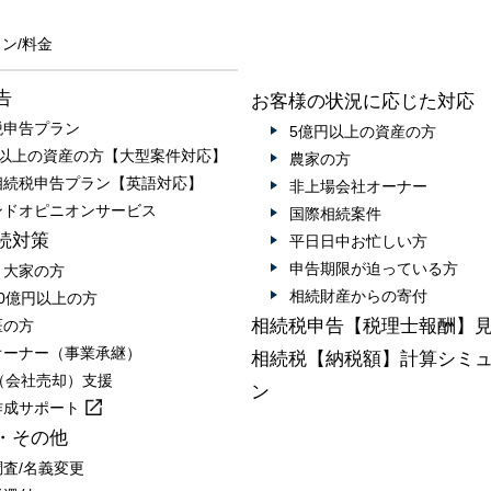
ン/料金
告
お客様の状況に応じた対応
税申告プラン
5億円以上の資産の方
円以上の資産の方【大型案件対応】
農家の方
相続税申告プラン【英語対応】
非上場会社オーナー
ンドオピニオンサービス
国際相続案件
続対策
平日日中お忙しい方
申告期限が迫っている方
・大家の方
相続財産からの寄付
0億円以上の方
相続税申告【税理士報酬】
医の方
オーナー（事業承継）
相続税【納税額】計算シミ
A（会社売却）支援
ン
作成
サポート
・その他
調査/名義変更