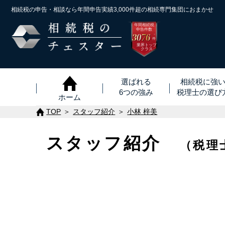
相続税の申告・相談なら年間申告実績3,000件超の
相続専門集団におまかせ
年間相続税
申告件数
3076
※
件
業界トップ
クラス
選ばれる
相続税に強
6つの強み
税理士
の
選び
ホーム
TOP
スタッフ紹介
小林 梓美
スタッフ紹介
（税理