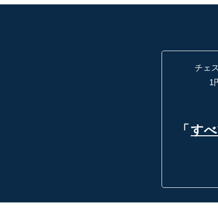
チェ
1
「
すべ