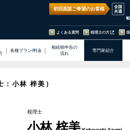
初回面談ご希望のお客様
電
よくある質問
税理士の方
採
い
相続税
申告
の
各種プラン
/
料金
専門家
紹介
方
流れ
士：小林 梓美）
税理士
小林 梓美
Kobayashi Azumi