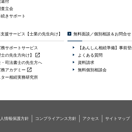
税還付
調査立会
手続きサポート
務支援サービス【士業の先生向け】
無料面談／個別相談＆お問合せ
実務サポートサービス
【あんしん相続準備】事前登
理士の先生方向け】
よくある質問
士・司法書士の先生方へ
資料請求
実務
アカデミー
無料個別相談会
スター相続実務研究所
人情報保護方針
コンプライアンス方針
アクセス
サイトマップ