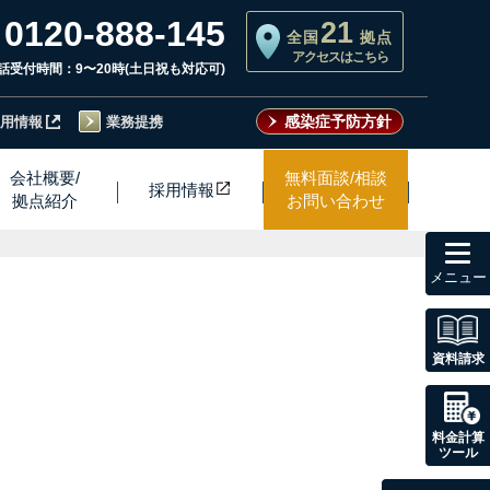
0120-888-145
21
全国
拠点
アクセスはこちら
話受付時間：9〜20時(土日祝も対応可)
感染症予防方針
用情報
業務提携
会社概要/
無料面談/相談
採用情
報
拠点紹介
お問い合わせ
toggl
navig
資料請求
料金計算
ツール