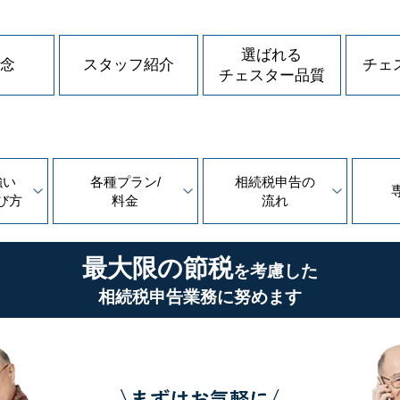
選ばれる
念
スタッフ紹介
チェ
チェスター品質
強い
各種プラン/
相続税申告の
び方
料金
流れ
最大限の節税
を考慮した
相続税申告業務に努めます