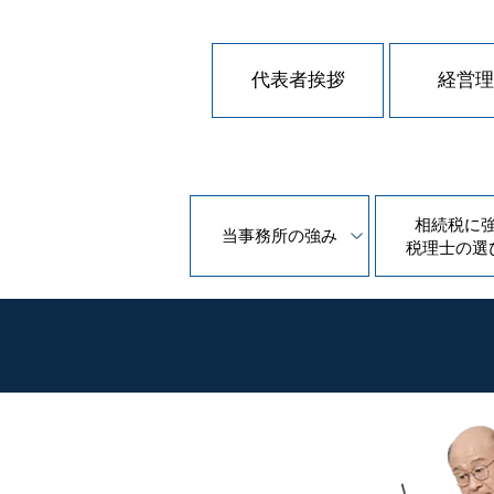
代表者挨拶
経営理
相続税に
当事務所の
強み
税理士の
選