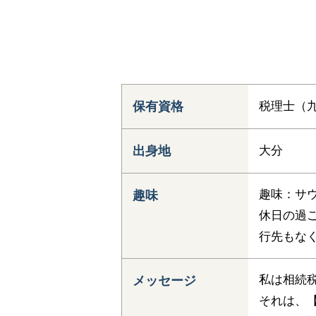
保有資格
税理士（九
出身地
大分
趣味：サ
趣味
休日の過
行先もな
私は相続
メッセージ
それは、