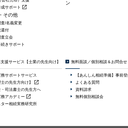
A（会社売却）支援
ン
作成
サポート
・その他
調査/名義変更
税還付
調査立会
手続きサポート
務支援サービス【士業の先生向け】
無料面談／個別相談＆お問合せ
実務サポートサービス
【あんしん相続準備】事前登
理士の先生方向け】
よくある質問
士・司法書士の先生方へ
資料請求
実務
アカデミー
無料個別相談会
スター相続実務研究所