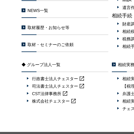
M&
遺言
NEWS一覧
相続手続
財産
取材履歴・お知らせ等
相続
税務
取材・セミナーのご依頼
相続
◆ グループ法人一覧
相続実
行政書士法人
チェスター
相続
司法書士法人
チェスター
【税
CST法律事務所
弁護
株式会社
チェスター
相続
チェ