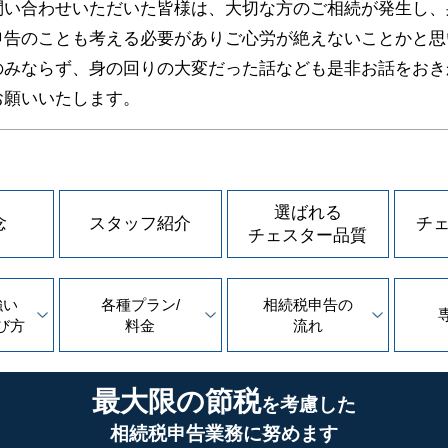
問い合わせいただいた皆様は、大切な方のご相続が発生し、
申告のことも考える必要がありご心労が絶えないことかと思
のみならず、身の回りの大変だった話なども是非お話をおき
お願いいたします。
選ばれる
念
スタッフ紹介
チ
チェスター品質
強い
各種プラン/
相続税申告の
び方
料金
流れ
最大限の節税
を考慮した
相続税申告業務に努めます