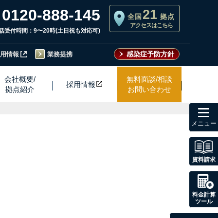
0120-888-145
21
全国
拠点
アクセスはこちら
話受付時間：9〜20時(土日祝も対応可)
感染症予防方針
用情報
業務提携
会社概要/
無料面談/相談
採用情
報
拠点紹介
お問い合わせ
toggl
navig
資料請求
料金計算
ツール