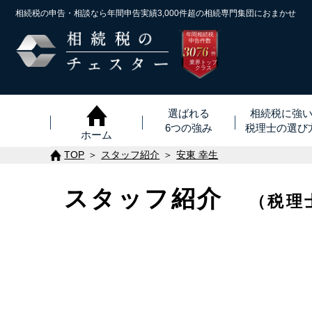
相続税の申告・相談なら年間申告実績3,000件超の
相続専門集団におまかせ
年間相続税
申告件数
3076
※
件
業界トップ
クラス
選ばれる
相続税に強
6つの強み
税理士
の
選び
ホーム
TOP
スタッフ紹介
安東 幸生
スタッフ紹介
（税理