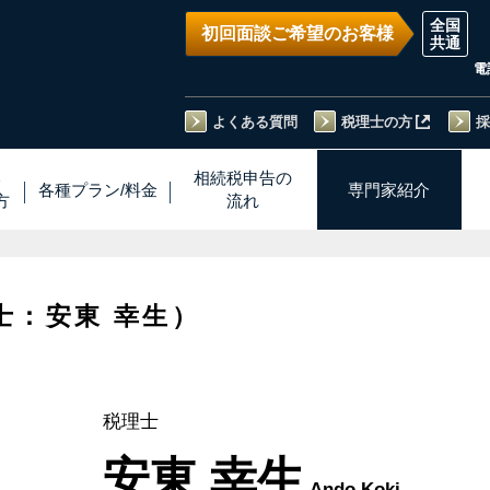
初回面談ご希望のお客様
電
よくある質問
税理士の方
採
い
相続税
申告
の
各種プラン
/
料金
専門家
紹介
方
流れ
士：安東 幸生）
税理士
安東 幸生
Ando Koki