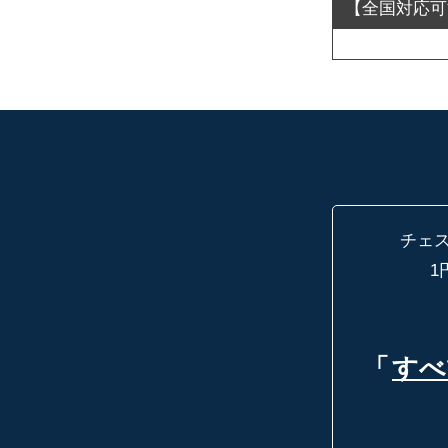
チェ
1
「
すべ