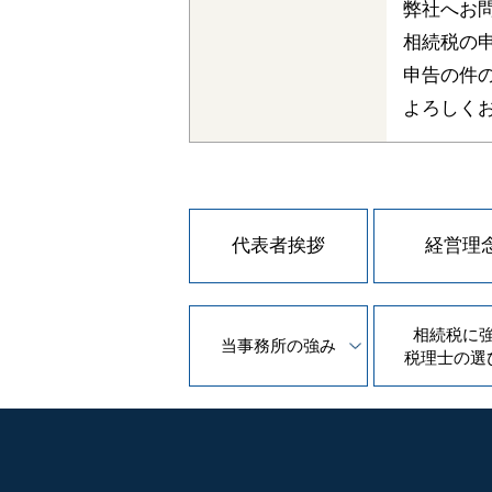
弊社へお
相続税の
申告の件
よろしく
代表者挨拶
経営理
相続税に
当事務所の
強み
税理士の
選