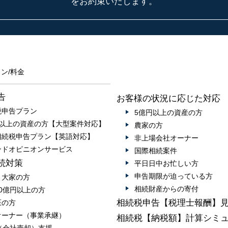
をお約束いたします。
ン/料金
告
お客様の状況に応じた対応
税申告プラン
5億円以上の資産の方
円以上の資産の方【大型案件対応】
農家の方
相続税申告プラン【英語対応】
非上場会社オーナー
ンドオピニオンサービス
国際相続案件
続対策
平日日中お忙しい方
申告期限が迫っている方
・大家の方
相続財産からの寄付
0億円以上の方
相続税申告【税理士報酬】
医の方
オーナー（事業承継）
相続税【納税額】計算シミ