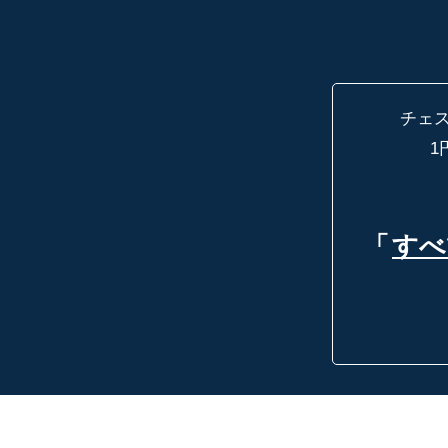
チェ
1
「
すべ