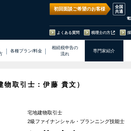
初回面談ご希望のお客様
電
よくある質問
税理士の方
採
い
相続税
申告
の
各種プラン
/
料金
専門家
紹介
方
流れ
建物取引士：伊藤 貴文）
宅地建物取引士
2級ファイナンシャル・プランニング技能士