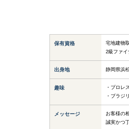
宅地建物
保有資格
2級ファ
出身地
静岡県浜
・プロレ
趣味
・ブラジ
お客様の
メッセージ
誠実かつ