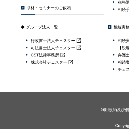
税務
取材・セミナーのご依頼
相続
◆ グループ法人一覧
相続実
行政書士法人
チェスター
相続
司法書士法人
チェスター
【税
CST法律事務所
弁護
株式会社
チェスター
相続
チェ
利用規約及び個
Copyr