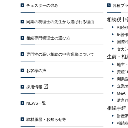
チェスターの強み
各種プラ
相続税申
同業の税理士の先生から選ばれる理由
相続
5億
相続専門税理士の選び方
国際
セカ
専門性の高い相続の申告業務について
生前・相
地主
お客様の声
資産1
開業
企業
採用情報
M&
遺言
NEWS一覧
相続手続
財産
取材履歴・お知らせ等
相続