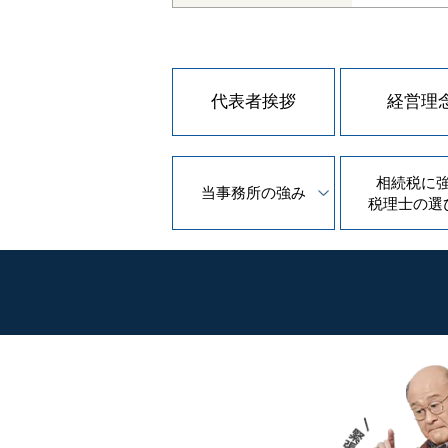
代表者挨拶
経営理
相続税に
当事務所の
強み
税理士の
選