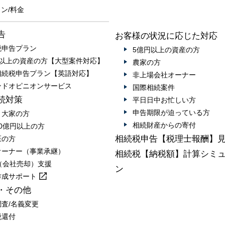
ン/料金
告
お客様の状況に応じた対応
税申告プラン
5億円以上の資産の方
円以上の資産の方【大型案件対応】
農家の方
相続税申告プラン【英語対応】
非上場会社オーナー
ンドオピニオンサービス
国際相続案件
続対策
平日日中お忙しい方
申告期限が迫っている方
・大家の方
相続財産からの寄付
0億円以上の方
相続税申告【税理士報酬】
医の方
オーナー（事業承継）
相続税【納税額】計算シミ
A（会社売却）支援
ン
作成
サポート
・その他
調査/名義変更
税還付