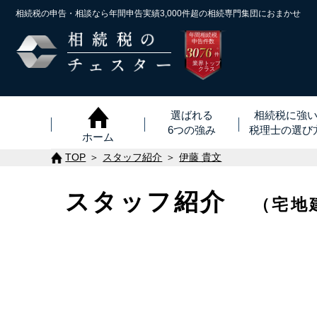
相続税の申告・相談なら年間申告実績3,000件超の
相続専門集団におまかせ
年間相続税
申告件数
3076
※
件
業界トップ
クラス
選ばれる
相続税に強
6つの強み
税理士
の
選び
ホーム
TOP
スタッフ紹介
伊藤 貴文
スタッフ紹介
（宅地