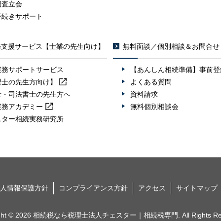
調査立会
手続きサポート
務支援サービス【士業の先生向け】
無料面談／個別相談＆お問合せ
実務サポートサービス
【あんしん相続準備】事前登
理士の先生方向け】
よくある質問
士・司法書士の先生方へ
資料請求
実務
アカデミー
無料個別相談会
スター相続実務研究所
人情報保護方針
コンプライアンス方針
アクセス
サイトマップ
ight © 2026 相続税なら税理士法人チェスター｜相続税専門. All Rights Res