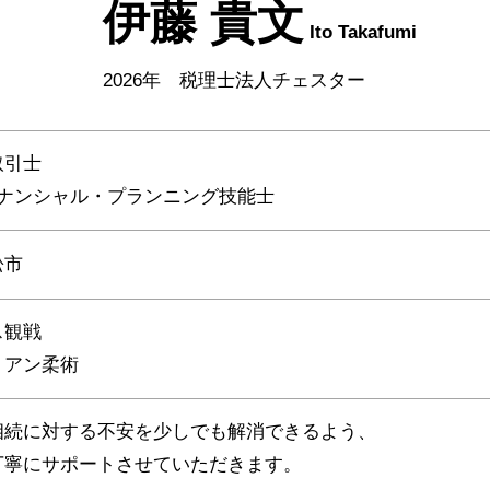
伊藤 貴文
Ito Takafumi
2026年 税理士法人チェスター
取引士
イナンシャル・プランニング技能士
松市
ス観戦
リアン柔術
相続に対する不安を少しでも解消できるよう、
丁寧にサポートさせていただきます。