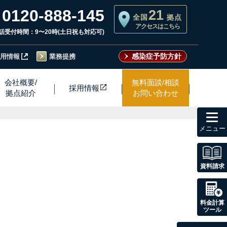
0120-888-145
21
全国
拠点
アクセスはこちら
話受付時間：9〜20時(土日祝も対応可)
感染症予防方針
用情報
業務提携
会社概要/
無料面談/相談
採用情
報
拠点紹介
お問い合わせ
toggl
navig
資料請求
料金計算
ツール