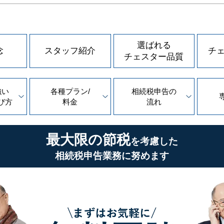
選ばれる
念
スタッフ紹介
チ
チェスター品質
強い
各種プラン/
相続税申告の
び方
料金
流れ
最大限の節税
を考慮した
相続税申告業務に努めます