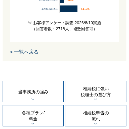
評判が良かったから
41.1%
41.1%
その他（紹介等）
※ お客様アンケート調査 2026/8/10実施
（回答者数：2718人、複数回答可）
< 一覧へ戻る
相続税に強い
当事務所の
強み
税理士の
選び方
各種プラン/
相続税申告の
料金
流れ