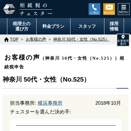
togg
navi
税理士の
採用
料金
プラン
スタッフ
選び方
情報
TOP
お客様の声
神奈川 50代・女性（No.525）
お客様の声
（神奈川 50代・女性（No.525））相
続税申告
神奈川 50代・女性（No.525）
担当事務所:
横浜事務所
2018年10月
チェスターを選んだ決め手: