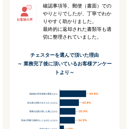
確認事項等、郵便（書面）での
やりとりでしたが、丁寧でわか
りやすく助かりました。
最終的に返却された書類等も適
切に整理されていました。
チェスターを選んで頂いた理由
～ 業務完了後に頂いているお客様アンケー
トより～
60.8%
60.8%
相続税の申告実績が豊富だから
43.8%
43.8%
担当者が信頼できそうだったから
35.9%
35.9%
業務の品質が高いと感じたから
34.9%
34.9%
料金が明瞭で納得のいくものだったから
10%
10%