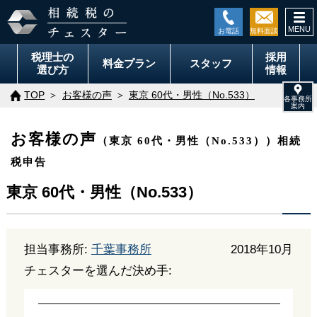
togg
navi
税理士の
採用
料金
プラン
スタッフ
選び方
情報
TOP
お客様の声
東京 60代・男性（No.533）
お客様の声
（東京 60代・男性（No.533））相続
税申告
東京 60代・男性（No.533）
担当事務所:
千葉事務所
2018年10月
チェスターを選んだ決め手: