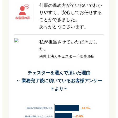
仕事の進め方がていねいでわか
りやすく、安心してお任せする
ことができました。
ありがとうございます。
私が担当させていただきまし
た。
税理士法人チェスター千葉事務所
チェスターを選んで頂いた理由
～ 業務完了後に頂いているお客様アンケー
トより～
60.8%
60.8%
相続税の申告実績が豊富だから
43.8%
43.8%
担当者が信頼できそうだったから