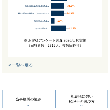
35.9%
35.9%
業務の品質が高いと感じたから
34.9%
34.9%
料金が明瞭で納得のいくものだったから
10%
10%
評判が良かったから
41.1%
41.1%
その他（紹介等）
※ お客様アンケート調査 2026/8/10実施
（回答者数：2718人、複数回答可）
< 一覧へ戻る
相続税に強い
当事務所の
強み
税理士の
選び方