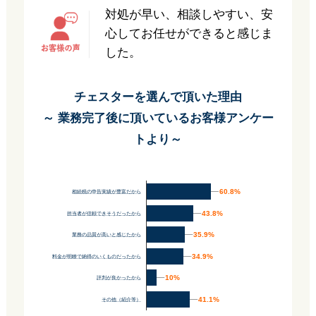
対処が早い、相談しやすい、安
心してお任せができると感じま
した。
チェスターを選んで頂いた理由
～ 業務完了後に頂いているお客様アンケー
トより～
60.8%
60.8%
相続税の申告実績が豊富だから
43.8%
43.8%
担当者が信頼できそうだったから
35.9%
35.9%
業務の品質が高いと感じたから
34.9%
34.9%
料金が明瞭で納得のいくものだったから
10%
10%
評判が良かったから
41.1%
41.1%
その他（紹介等）