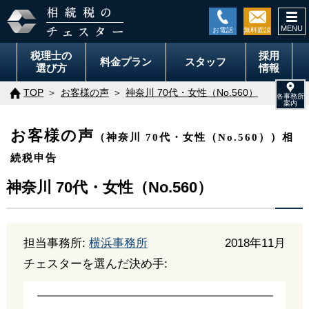
togg
navi
税理士の
採用
料金
プラン
スタッフ
選び方
情報
TOP
お客様の声
神奈川 70代・女性（No.560）
お客様の声
（神奈川 70代・女性（No.560））相
続税申告
神奈川 70代・女性（No.560）
担当事務所:
横浜事務所
2018年11月
チェスターを選んだ決め手: