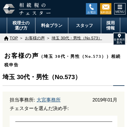
togg
navi
税理士の
採用
料金
プラン
スタッフ
選び方
情報
TOP
お客様の声
埼玉 30代・男性（No.573）
お客様の声
（埼玉 30代・男性（No.573））相続
税申告
埼玉 30代・男性（No.573）
担当事務所:
大宮事務所
2019年01月
チェスターを選んだ決め手: