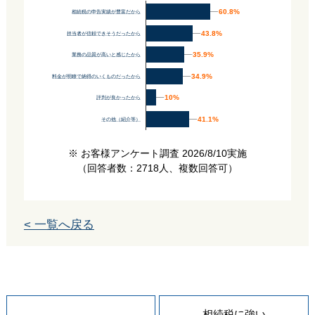
60.8%
60.8%
相続税の申告実績が豊富だから
43.8%
43.8%
担当者が信頼できそうだったから
35.9%
35.9%
業務の品質が高いと感じたから
34.9%
34.9%
料金が明瞭で納得のいくものだったから
10%
10%
評判が良かったから
41.1%
41.1%
その他（紹介等）
※ お客様アンケート調査 2026/8/10実施
（回答者数：2718人、複数回答可）
< 一覧へ戻る
相続税に強い