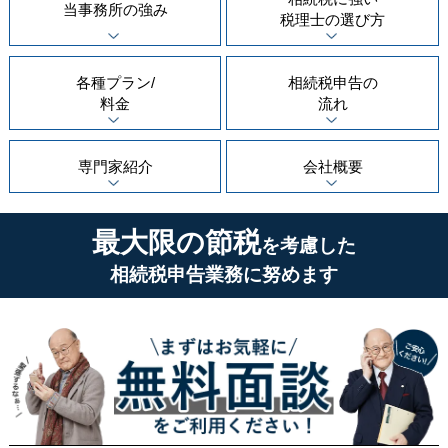
当事務所の
強み
税理士の
選び方
各種プラン/
相続税申告の
料金
流れ
専門家紹介
会社概要
最大限の節税
を考慮した
相続税申告業務に努めます