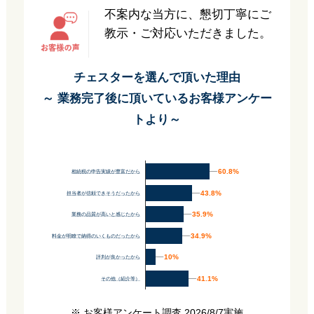
不案内な当方に、懇切丁寧にご
教示・ご対応いただきました。
チェスターを選んで頂いた理由
～ 業務完了後に頂いているお客様アンケー
トより～
60.8%
60.8%
相続税の申告実績が豊富だから
43.8%
43.8%
担当者が信頼できそうだったから
35.9%
35.9%
業務の品質が高いと感じたから
34.9%
34.9%
料金が明瞭で納得のいくものだったから
10%
10%
評判が良かったから
41.1%
41.1%
その他（紹介等）
※ お客様アンケート調査 2026/8/7実施