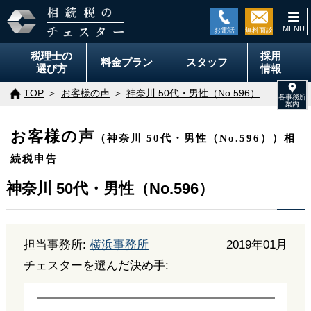
togg
navi
税理士の
採用
料金
プラン
スタッフ
選び方
情報
TOP
お客様の声
神奈川 50代・男性（No.596）
お客様の声
（神奈川 50代・男性（No.596））相
続税申告
神奈川 50代・男性（No.596）
担当事務所:
横浜事務所
2019年01月
チェスターを選んだ決め手: