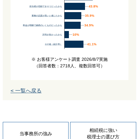
43.8%
43.8%
担当者が信頼できそうだったから
35.9%
35.9%
業務の品質が高いと感じたから
34.9%
34.9%
料金が明瞭で納得のいくものだったから
10%
10%
評判が良かったから
41.1%
41.1%
その他（紹介等）
※ お客様アンケート調査 2026/8/7実施
（回答者数：2718人、複数回答可）
< 一覧へ戻る
相続税に強い
当事務所の
強み
税理士の
選び方