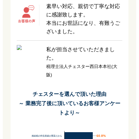
素早い対応、親切で丁寧な対応
に感謝致します。
本当にお世話になり、有難うご
ざいました。
私が担当させていただきまし
た。
税理士法人チェスター西日本本社(大
阪)
チェスターを選んで頂いた理由
～ 業務完了後に頂いているお客様アンケー
トより～
60.8%
60.8%
相続税の申告実績が豊富だから