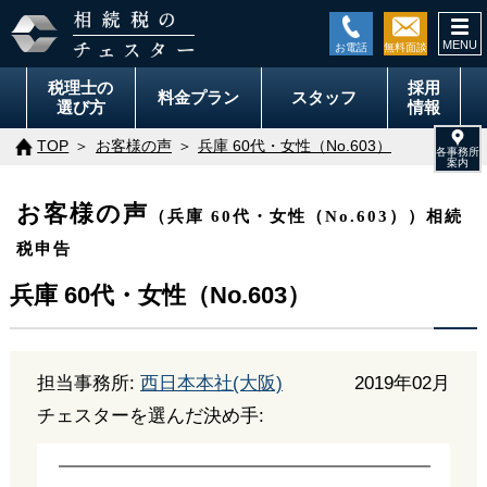
togg
navi
税理士の
採用
料金
プラン
スタッフ
選び方
情報
TOP
お客様の声
兵庫 60代・女性（No.603）
お客様の声
（兵庫 60代・女性（No.603））相続
税申告
兵庫 60代・女性（No.603）
担当事務所:
西日本本社(大阪)
2019年02月
チェスターを選んだ決め手: