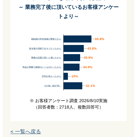
～ 業務完了後に頂いているお客様アンケー
トより～
60.8%
60.8%
相続税の申告実績が豊富だから
43.8%
43.8%
担当者が信頼できそうだったから
35.9%
35.9%
業務の品質が高いと感じたから
34.9%
34.9%
料金が明瞭で納得のいくものだったから
10%
10%
評判が良かったから
41.1%
41.1%
その他（紹介等）
※ お客様アンケート調査 2026/8/10実施
（回答者数：2718人、複数回答可）
< 一覧へ戻る