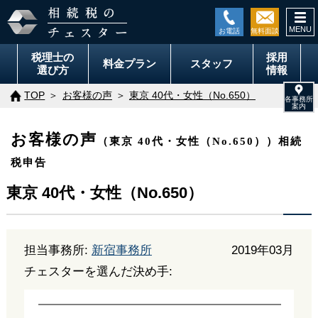
togg
navi
税理士の
採用
料金
プラン
スタッフ
選び方
情報
TOP
お客様の声
東京 40代・女性（No.650）
お客様の声
（東京 40代・女性（No.650））相続
税申告
東京 40代・女性（No.650）
担当事務所:
新宿事務所
2019年03月
チェスターを選んだ決め手: