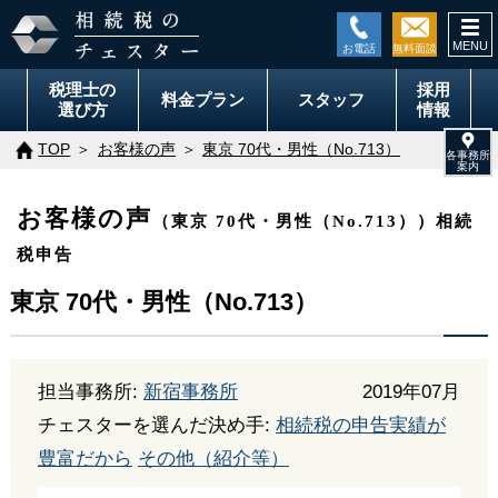
togg
navi
税理士の
採用
料金
プラン
スタッフ
選び方
情報
TOP
お客様の声
東京 70代・男性（No.713）
お客様の声
（東京 70代・男性（No.713））相続
税申告
東京 70代・男性（No.713）
担当事務所:
新宿事務所
2019年07月
チェスターを選んだ決め手:
相続税の申告実績が
豊富だから
その他（紹介等）