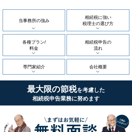
相続税に強い
当事務所の
強み
税理士の
選び方
各種プラン/
相続税申告の
料金
流れ
専門家紹介
会社概要
最大限の節税
を考慮した
相続税申告業務に努めます