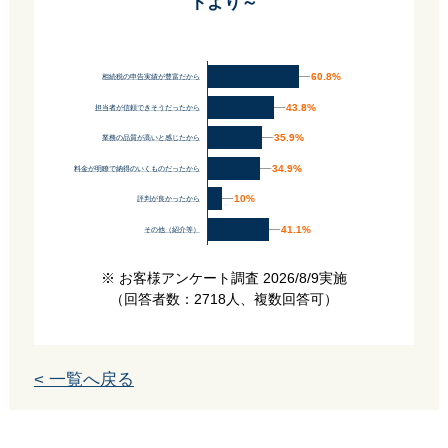
トより～
60.8%
60.8%
相続税の申告実績が豊富だから
43.8%
43.8%
担当者が信頼できそうだったから
35.9%
35.9%
業務の品質が高いと感じたから
34.9%
34.9%
料金が明瞭で納得のいくものだったから
10%
10%
評判が良かったから
41.1%
41.1%
その他（紹介等）
※ お客様アンケート調査 2026/8/9実施
（回答者数：2718人、複数回答可）
< 一覧へ戻る