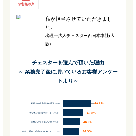
私が担当させていただきまし
た。
税理士法人チェスター西日本本社(大
阪)
チェスターを選んで頂いた理由
～ 業務完了後に頂いているお客様アンケー
トより～
60.8%
60.8%
相続税の申告実績が豊富だから
43.8%
43.8%
担当者が信頼できそうだったから
35.9%
35.9%
業務の品質が高いと感じたから
34.9%
34.9%
料金が明瞭で納得のいくものだったから