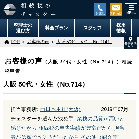
togg
navi
税理士の
採用
料金
プラン
スタッフ
選び方
情報
TOP
お客様の声
大阪 50代・女性（No.714）
お客様の声
（大阪 50代・女性（No.714））相続
税申告
大阪 50代・女性（No.714）
担当事務所:
西日本本社(大阪)
2019年07月
チェスターを選んだ決め手:
業務の品質が高いと
感じたから
相続税の申告実績が豊富だから
担当
者が信頼できそうだったから
その他（紹介等）