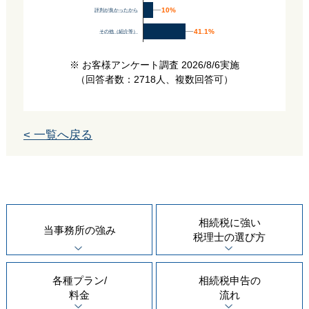
10%
10%
評判が良かったから
41.1%
41.1%
その他（紹介等）
※ お客様アンケート調査 2026/8/6実施
（回答者数：2718人、複数回答可）
< 一覧へ戻る
相続税に強い
当事務所の
強み
税理士の
選び方
各種プラン/
相続税申告の
料金
流れ