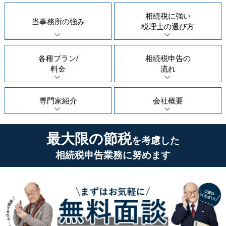
相続税に強い
当事務所の
強み
税理士の
選び方
各種プラン/
相続税申告の
料金
流れ
専門家紹介
会社概要
最大限の節税
を考慮した
相続税申告業務に努めます