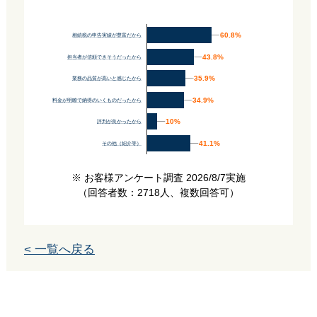
60.8%
60.8%
相続税の申告実績が豊富だから
43.8%
43.8%
担当者が信頼できそうだったから
35.9%
35.9%
業務の品質が高いと感じたから
34.9%
34.9%
料金が明瞭で納得のいくものだったから
10%
10%
評判が良かったから
41.1%
41.1%
その他（紹介等）
※ お客様アンケート調査 2026/8/7実施
（回答者数：2718人、複数回答可）
< 一覧へ戻る