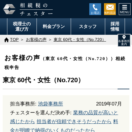
togg
navi
税理士の
採用
料金
プラン
スタッフ
選び方
情報
TOP
お客様の声
東京 60代・女性（No.720）
お客様の声
（東京 60代・女性（No.720））相続
税申告
東京 60代・女性（No.720）
担当事務所:
池袋事務所
2019年07月
チェスターを選んだ決め手:
業務の品質が高いと
感じたから
担当者が信頼できそうだったから
料
金が明瞭で納得のいくものだったから