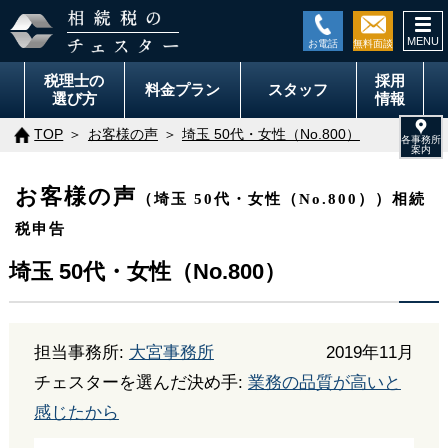
togg
navi
税理士の
採用
料金
プラン
スタッフ
選び方
情報
TOP
お客様の声
埼玉 50代・女性（No.800）
お客様の声
（埼玉 50代・女性（No.800））相続
税申告
埼玉 50代・女性（No.800）
担当事務所:
大宮事務所
2019年11月
チェスターを選んだ決め手:
業務の品質が高いと
感じたから