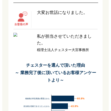
大変お世話になりました。
私が担当させていただきまし
た。
税理士法人チェスター大宮事務所
チェスターを選んで頂いた理由
～ 業務完了後に頂いているお客様アンケー
トより～
60.8%
60.8%
相続税の申告実績が豊富だから
43.8%
43.8%
担当者が信頼できそうだったから