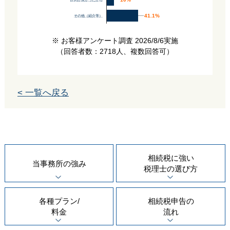
評判が良かったから
41.1%
41.1%
その他（紹介等）
※ お客様アンケート調査 2026/8/6実施
（回答者数：2718人、複数回答可）
< 一覧へ戻る
相続税に強い
当事務所の
強み
税理士の
選び方
各種プラン/
相続税申告の
料金
流れ