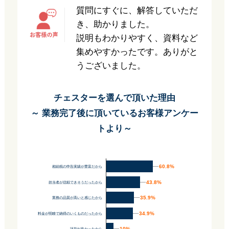
質問にすぐに、解答していただ
き、助かりました。
説明もわかりやすく、資料など
集めやすかったです。ありがと
うございました。
チェスターを選んで頂いた理由
～ 業務完了後に頂いているお客様アンケー
トより～
60.8%
60.8%
相続税の申告実績が豊富だから
43.8%
43.8%
担当者が信頼できそうだったから
35.9%
35.9%
業務の品質が高いと感じたから
34.9%
34.9%
料金が明瞭で納得のいくものだったから
10%
10%