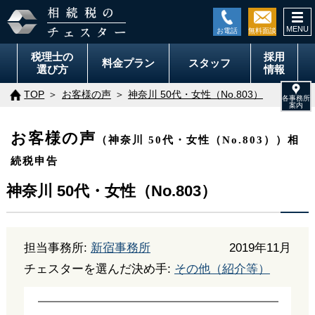
togg
navi
税理士の
採用
料金
プラン
スタッフ
選び方
情報
TOP
お客様の声
神奈川 50代・女性（No.803）
お客様の声
（神奈川 50代・女性（No.803））相
続税申告
神奈川 50代・女性（No.803）
担当事務所:
新宿事務所
2019年11月
チェスターを選んだ決め手:
その他（紹介等）