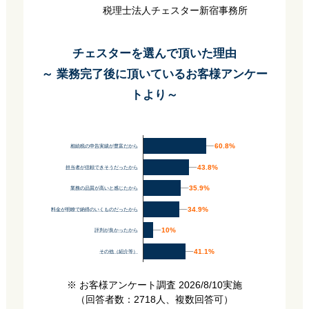
税理士法人チェスター新宿事務所
チェスターを選んで頂いた理由
～ 業務完了後に頂いているお客様アンケー
トより～
60.8%
60.8%
相続税の申告実績が豊富だから
43.8%
43.8%
担当者が信頼できそうだったから
35.9%
35.9%
業務の品質が高いと感じたから
34.9%
34.9%
料金が明瞭で納得のいくものだったから
10%
10%
評判が良かったから
41.1%
41.1%
その他（紹介等）
※ お客様アンケート調査 2026/8/10実施
（回答者数：2718人、複数回答可）