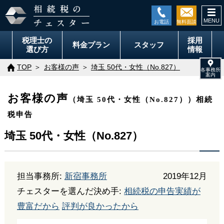
togg
navi
税理士の
採用
料金
プラン
スタッフ
選び方
情報
TOP
お客様の声
埼玉 50代・女性（No.827）
お客様の声
（埼玉 50代・女性（No.827））相続
税申告
埼玉 50代・女性（No.827）
担当事務所:
新宿事務所
2019年12月
チェスターを選んだ決め手:
相続税の申告実績が
豊富だから
評判が良かったから