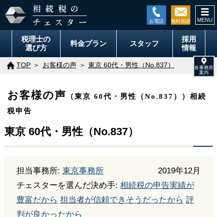
togg
navi
税理士の
採用
料金
プラン
スタッフ
選び方
情報
TOP
お客様の声
東京 60代・男性（No.837）
お客様の声
（東京 60代・男性（No.837））相続
税申告
東京 60代・男性（No.837）
担当事務所:
東京事務所
2019年12月
チェスターを選んだ決め手:
相続税の申告実績が
豊富だから
担当者が信頼できそうだったから
評
判が良かったから