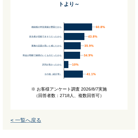
トより～
60.8%
60.8%
相続税の申告実績が豊富だから
43.8%
43.8%
担当者が信頼できそうだったから
35.9%
35.9%
業務の品質が高いと感じたから
34.9%
34.9%
料金が明瞭で納得のいくものだったから
10%
10%
評判が良かったから
41.1%
41.1%
その他（紹介等）
※ お客様アンケート調査 2026/8/7実施
（回答者数：2718人、複数回答可）
< 一覧へ戻る