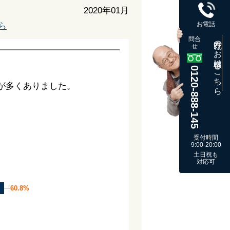
2020年01月
お電話
ら
問合
既存のお客様はこちら
せ
0120-888-145
が多くありました。
受付時間
9:00-20:00
土日祝も
対応可
60.8%
60.8%