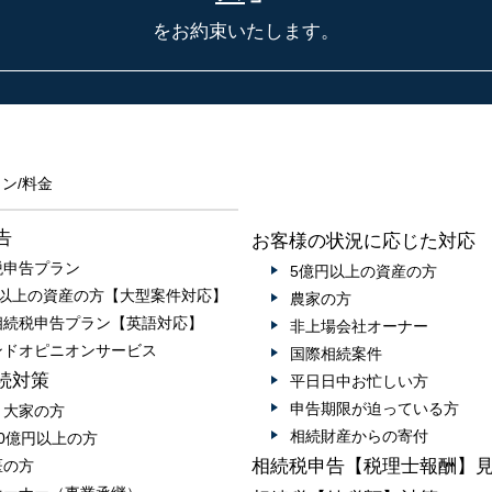
をお約束いたします。
ン/料金
告
お客様の状況に応じた対応
税申告プラン
5億円以上の資産の方
円以上の資産の方【大型案件対応】
農家の方
相続税申告プラン【英語対応】
非上場会社オーナー
ンドオピニオンサービス
国際相続案件
続対策
平日日中お忙しい方
申告期限が迫っている方
・大家の方
相続財産からの寄付
0億円以上の方
相続税申告【税理士報酬】
医の方