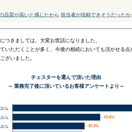
の品質が高いと感じたから
担当者が信頼できそうだったか
につきましては、大変お世話になりました。
ていただくことが多く、今後の相続においても活かせる点
ございました。
チェスターを選んで頂いた理由
～ 業務完了後に頂いているお客様アンケートより～
だから
43.8%
43.8%
たから
35.9%
35.9%
たから