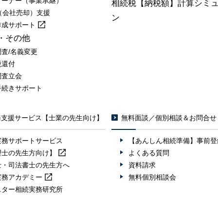
オーナー（事業承継）
相続税【納税額】計算シミ
A（会社売却）支援
ン
作成
サポート
・その他
調査/名義変更
税還付
調査立会
手続きサポート
務支援サービス【士業の先生向け】
無料面談／個別相談＆お問合せ
実務サポートサービス
【あんしん相続準備】事前登
理士の先生方向け】
よくある質問
士・司法書士の先生方へ
資料請求
実務
アカデミー
無料個別相談会
スター相続実務研究所