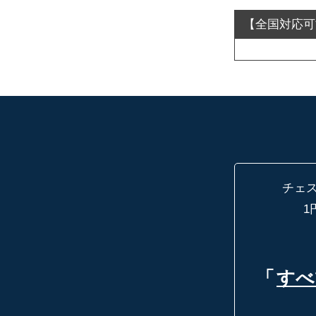
チェ
1
「
すべ