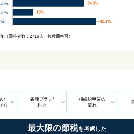
34.9%
34.9%
たから
10%
10%
たから
41.1%
41.1%
介等）
実施
（回答者数：2718人、複数回答可）
強い
各種プラン/
相続税申告の
び方
料金
流れ
最大限の節税
を考慮した