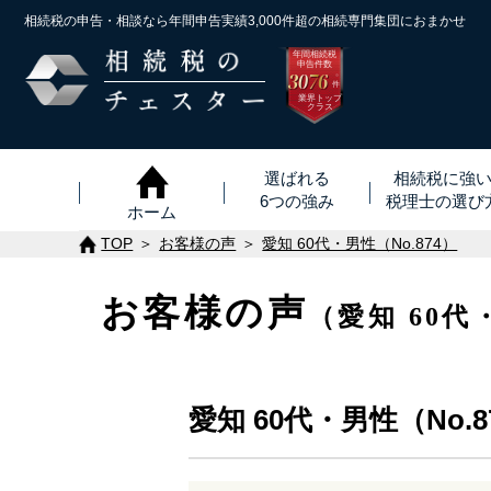
相続税の申告・相談なら年間申告実績3,000件超の
相続専門集団におまかせ
年間相続税
申告件数
3076
※
件
業界トップ
クラス
選ばれる
相続税に強
6つの強み
税理士
の
選び
ホーム
TOP
お客様の声
愛知 60代・男性（No.874）
お客様の声
（愛知 60代
愛知 60代・男性（No.8