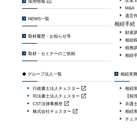
企業
採用情報
M&
遺言
NEWS一覧
相続手続
財産
取材履歴・お知らせ等
相続
税務
取材・セミナーのご依頼
相続
◆ グループ法人一覧
相続実
行政書士法人
チェスター
相続
司法書士法人
チェスター
【税
CST法律事務所
弁護
株式会社
チェスター
相続
チェ