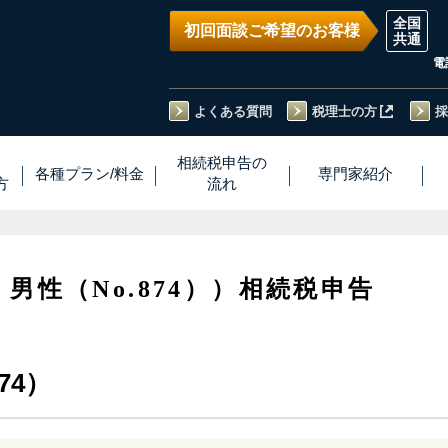
初回面談ご希望のお客様
電
よくある質問
税理士の方
採
い
相続税
申告
の
各種プラン
/
料金
専門家
紹介
方
流れ
・男性（No.874））相続税申告
74）