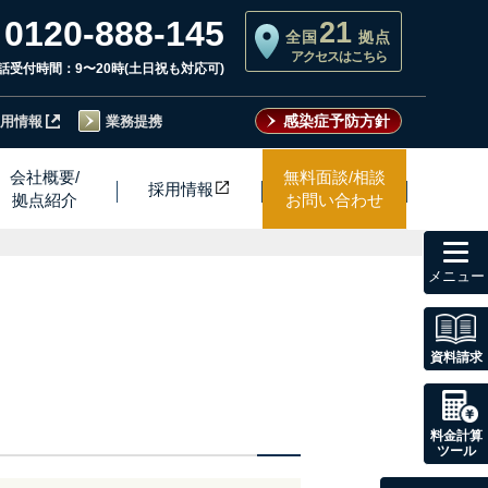
0120-888-145
21
全国
拠点
アクセスはこちら
話受付時間：9〜20時(土日祝も対応可)
感染症予防方針
用情報
業務提携
会社概要/
無料面談/相談
採用情
報
拠点紹介
お問い合わせ
toggl
navig
資料請求
料金計算
ツール