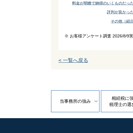
料金が明瞭で納得のいくものだっ
評判が良かっ
その他（紹
※ お客様アンケート調査 2026/8/9
< 一覧へ戻る
相続税に
当事務所の
強み
税理士の
選