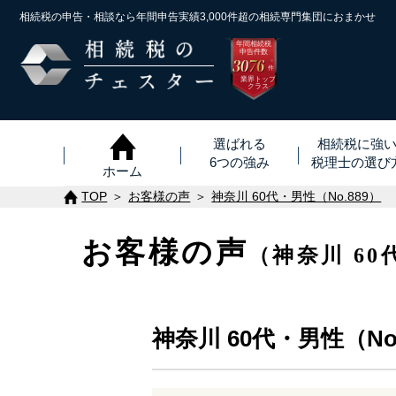
相続税の申告・相談なら年間申告実績3,000件超の
相続専門集団におまかせ
年間相続税
申告件数
3076
※
件
業界トップ
クラス
選ばれる
相続税に強
6つの強み
税理士
の
選び
ホーム
TOP
お客様の声
神奈川 60代・男性（No.889）
お客様の声
（神奈川 60
神奈川 60代・男性（No.