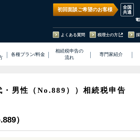
初回面談ご希望のお客様
電
よくある質問
税理士の方
採
い
相続税
申告
の
各種プラン
/
料金
専門家
紹介
方
流れ
代・男性（No.889））相続税申告
889）