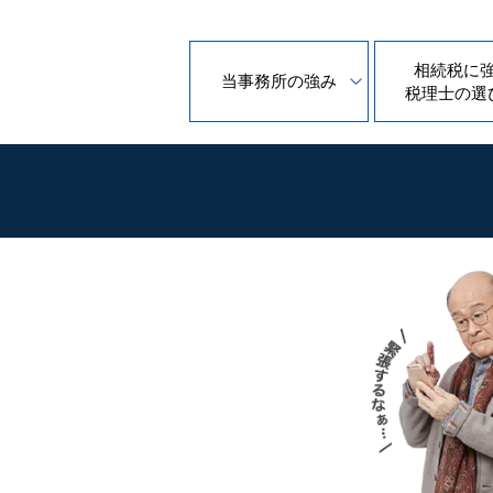
相続税に
当事務所の
強み
税理士の
選