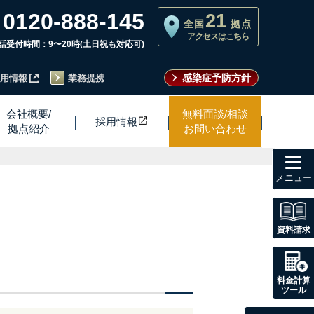
0120-888-145
21
全国
拠点
アクセスはこちら
話受付時間：9〜20時(土日祝も対応可)
感染症予防方針
用情報
業務提携
会社概要/
無料面談/相談
採用情
報
拠点紹介
お問い合わせ
toggl
navig
資料請求
料金計算
ツール