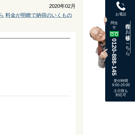
2020年02月
お電話
ら
料金が明瞭で納得のいくもの
問合
既存のお客様はこちら
せ
0120-888-145
。
受付時間
9:00-20:00
土日祝も
対応可