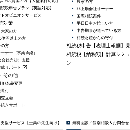
円以上の資産の方【大型案件対応】
農家の方
相続税申告プラン【英語対応】
非上場会社オーナー
ンドオピニオンサービス
国際相続案件
続対策
平日日中お忙しい方
申告期限が迫っている方
・大家の方
相続財産からの寄付
0億円以上の方
相続税申告【税理士報酬】
医の方
オーナー（事業承継）
相続税【納税額】計算シミ
A（会社売却）支援
ン
作成
サポート
・その他
調査/名義変更
税還付
調査立会
手続きサポート
務支援サービス【士業の先生向け】
無料面談／個別相談＆お問合せ