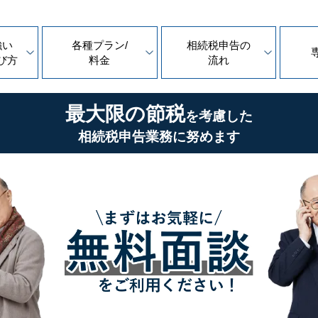
強い
各種プラン/
相続税申告の
び方
料金
流れ
最大限の節税
を考慮した
相続税申告業務に努めます