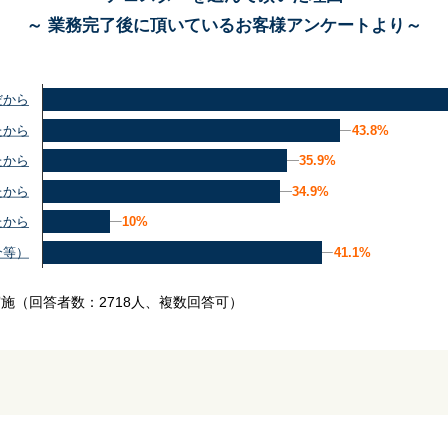
～ 業務完了後に頂いているお客様アンケートより～
だから
43.8%
43.8%
たから
35.9%
35.9%
たから
34.9%
34.9%
たから
10%
10%
たから
41.1%
41.1%
介等）
実施
（回答者数：2718人、複数回答可）