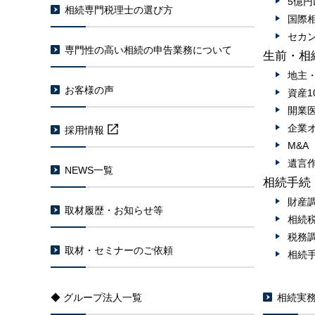
5億
相続専門税理士の選び方
国際
セカ
専門性の高い相続の申告業務について
生前・相
地主
お客様の声
資産1
開業
企業
採用情報
M&
遺言
NEWS一覧
相続手続
財産
取材履歴・お知らせ等
相続
税務
取材・セミナーのご依頼
相続
◆ グループ法人一覧
相続実