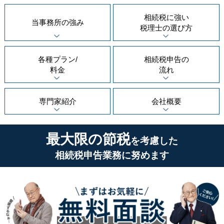
相続税に強い
当事務所の
強み
税理士の
選び方
各種プラン/
相続税申告の
料金
流れ
専門家紹介
会社概要
最大限の節税
を考慮した
相続税申告業務に努めます