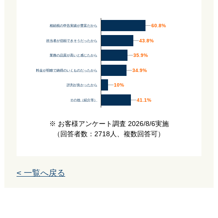
60.8%
60.8%
相続税の申告実績が豊富だから
43.8%
43.8%
担当者が信頼できそうだったから
35.9%
35.9%
業務の品質が高いと感じたから
34.9%
34.9%
料金が明瞭で納得のいくものだったから
10%
10%
評判が良かったから
41.1%
41.1%
その他（紹介等）
※ お客様アンケート調査 2026/8/6実施
（回答者数：2718人、複数回答可）
< 一覧へ戻る