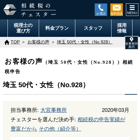
togg
navi
税理士の
採用
料金
プラン
スタッフ
選び方
情報
TOP
お客様の声
埼玉 50代・女性（No.928）
お客様の声
（埼玉 50代・女性（No.928））相続
税申告
埼玉 50代・女性（No.928）
担当事務所:
大宮事務所
2020年03月
チェスターを選んだ決め手:
相続税の申告実績が
豊富だから
その他（紹介等）