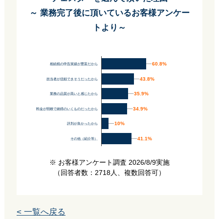
～ 業務完了後に頂いているお客様アンケー
トより～
60.8%
60.8%
相続税の申告実績が豊富だから
43.8%
43.8%
担当者が信頼できそうだったから
35.9%
35.9%
業務の品質が高いと感じたから
34.9%
34.9%
料金が明瞭で納得のいくものだったから
10%
10%
評判が良かったから
41.1%
41.1%
その他（紹介等）
※ お客様アンケート調査 2026/8/9実施
（回答者数：2718人、複数回答可）
< 一覧へ戻る