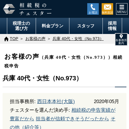
togg
navi
税理士の
採用
料金
プラン
スタッフ
選び方
情報
TOP
お客様の声
兵庫 40代・女性（No.973）
お客様の声
（兵庫 40代・女性（No.973））相続
税申告
兵庫 40代・女性（No.973）
担当事務所:
西日本本社(大阪)
2020年05月
チェスターを選んだ決め手:
相続税の申告実績が
豊富だから
担当者が信頼できそうだったから
そ
の他（紹介等）