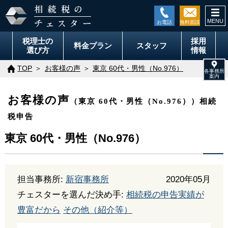
togg
navi
税理士の
採用
料金
プラン
スタッフ
選び方
情報
TOP
お客様の声
東京 60代・男性（No.976）
お客様の声
（東京 60代・男性（No.976））相続
税申告
東京 60代・男性（No.976）
担当事務所:
新宿事務所
2020年05月
チェスターを選んだ決め手:
相続税の申告実績が
豊富だから
その他（紹介等）