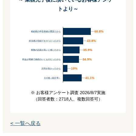
トより～
60.8%
60.8%
相続税の申告実績が豊富だから
43.8%
43.8%
担当者が信頼できそうだったから
35.9%
35.9%
業務の品質が高いと感じたから
34.9%
34.9%
料金が明瞭で納得のいくものだったから
10%
10%
評判が良かったから
41.1%
41.1%
その他（紹介等）
※ お客様アンケート調査 2026/8/7実施
（回答者数：2718人、複数回答可）
< 一覧へ戻る