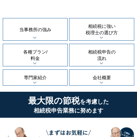
相続税に強い
当事務所の
強み
税理士の
選び方
各種プラン/
相続税申告の
料金
流れ
専門家紹介
会社概要
最大限の節税
を考慮した
相続税申告業務に努めます