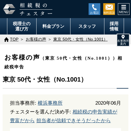
togg
navi
税理士の
採用
料金
プラン
スタッフ
選び方
情報
TOP
お客様の声
東京 50代・女性（No.1001）
お客様の声
（東京 50代・女性（No.1001））相
続税申告
東京 50代・女性（No.1001）
担当事務所:
横浜事務所
2020年06月
チェスターを選んだ決め手:
相続税の申告実績が
豊富だから
担当者が信頼できそうだったから