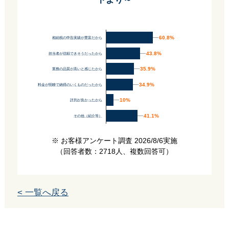
60.8%
60.8%
相続税の申告実績が豊富だから
43.8%
43.8%
担当者が信頼できそうだったから
35.9%
35.9%
業務の品質が高いと感じたから
34.9%
34.9%
料金が明瞭で納得のいくものだったから
10%
10%
評判が良かったから
41.1%
41.1%
その他（紹介等）
※ お客様アンケート調査 2026/8/6実施
（回答者数：2718人、複数回答可）
< 一覧へ戻る