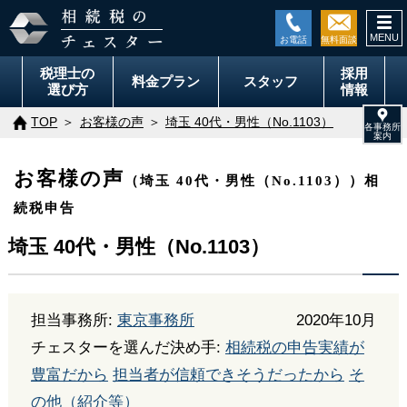
togg
navi
税理士の
採用
料金
プラン
スタッフ
選び方
情報
TOP
お客様の声
埼玉 40代・男性（No.1103）
お客様の声
（埼玉 40代・男性（No.1103））相
続税申告
埼玉 40代・男性（No.1103）
担当事務所:
東京事務所
2020年10月
チェスターを選んだ決め手:
相続税の申告実績が
豊富だから
担当者が信頼できそうだったから
そ
の他（紹介等）