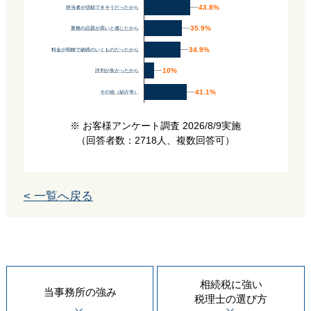
43.8%
43.8%
担当者が信頼できそうだったから
35.9%
35.9%
業務の品質が高いと感じたから
34.9%
34.9%
料金が明瞭で納得のいくものだったから
10%
10%
評判が良かったから
41.1%
41.1%
その他（紹介等）
※ お客様アンケート調査 2026/8/9実施
（回答者数：2718人、複数回答可）
< 一覧へ戻る
相続税に強い
当事務所の
強み
税理士の
選び方