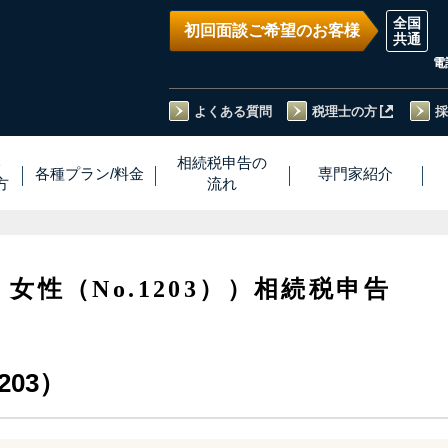
初回面談ご希望のお客様
電
よくある質問
税理士の方
採
い
相続税
申告
の
各種プラン
/
料金
専門家
紹介
方
流れ
・女性（No.1203））相続税申告
203）