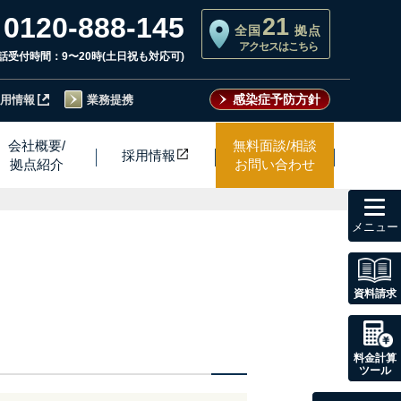
0120-888-145
21
全国
拠点
アクセスはこちら
話受付時間：9〜20時(土日祝も対応可)
感染症予防方針
用情報
業務提携
会社概要/
無料面談/相談
採用情
報
拠点紹介
お問い合わせ
toggl
navig
資料請求
料金計算
ツール