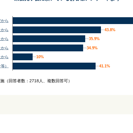
だから
43.8%
43.8%
たから
35.9%
35.9%
たから
34.9%
34.9%
たから
10%
10%
たから
41.1%
41.1%
介等）
実施
（回答者数：2718人、複数回答可）