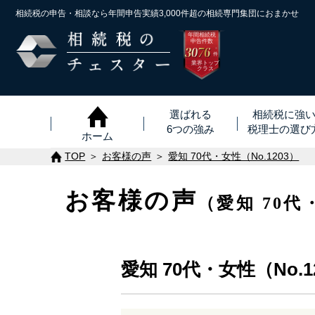
相続税の申告・相談なら年間申告実績3,000件超の
相続専門集団におまかせ
年間相続税
申告件数
3076
※
件
業界トップ
クラス
選ばれる
相続税に強
6つの強み
税理士
の
選び
ホーム
TOP
お客様の声
愛知 70代・女性（No.1203）
お客様の声
（愛知 70代
愛知 70代・女性（No.1