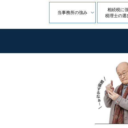
相続税に
当事務所の
強み
税理士の
選