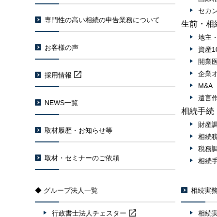
セカ
専門性の高い相続の申告業務について
生前・相
地主
お客様の声
資産1
開業
企業
採用情報
M&
遺言
NEWS一覧
相続手続
財産
取材履歴・お知らせ等
相続
税務
取材・セミナーのご依頼
相続
◆ グループ法人一覧
相続実
行政書士法人
チェスター
相続