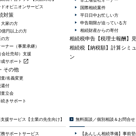
非上場会社オーナー
ンドオピニオンサービス
国際相続案件
続対策
平日日中お忙しい方
申告期限が迫っている方
・大家の方
相続財産からの寄付
0億円以上の方
相続税申告【税理士報酬】
医の方
オーナー（事業承継）
相続税【納税額】計算シミ
A（会社売却）支援
ン
作成
サポート
・その他
調査/名義変更
税還付
調査立会
手続きサポート
務支援サービス【士業の先生向け】
無料面談／個別相談＆お問合せ
実務サポートサービス
【あんしん相続準備】事前登