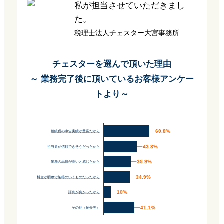
私が担当させていただきまし
た。
税理士法人チェスター大宮事務所
チェスターを選んで頂いた理由
～ 業務完了後に頂いているお客様アンケー
トより～
60.8%
60.8%
相続税の申告実績が豊富だから
43.8%
43.8%
担当者が信頼できそうだったから
35.9%
35.9%
業務の品質が高いと感じたから
34.9%
34.9%
料金が明瞭で納得のいくものだったから
10%
10%
評判が良かったから
41.1%
41.1%
その他（紹介等）