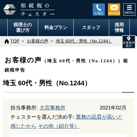
togg
navi
税理士の
採用
料金
プラン
スタッフ
選び方
情報
TOP
お客様の声
埼玉 60代・男性（No.1244）
お客様の声
（埼玉 60代・男性（No.1244））相
続税申告
埼玉 60代・男性（No.1244）
担当事務所:
大宮事務所
2021年02月
チェスターを選んだ決め手:
業務の品質が高いと
感じたから
その他（紹介等）