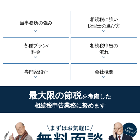
相続税に強い
当事務所の
強み
税理士の
選び方
各種プラン/
相続税申告の
料金
流れ
専門家紹介
会社概要
最大限の節税
を考慮した
相続税申告業務に努めます