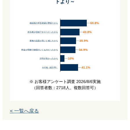
トより～
60.8%
60.8%
相続税の申告実績が豊富だから
43.8%
43.8%
担当者が信頼できそうだったから
35.9%
35.9%
業務の品質が高いと感じたから
34.9%
34.9%
料金が明瞭で納得のいくものだったから
10%
10%
評判が良かったから
41.1%
41.1%
その他（紹介等）
※ お客様アンケート調査 2026/8/6実施
（回答者数：2718人、複数回答可）
< 一覧へ戻る