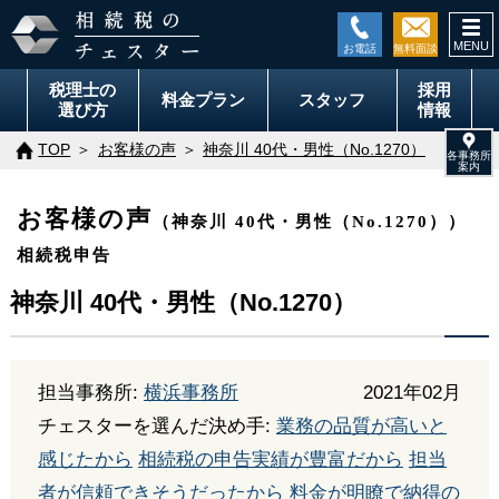
togg
navi
税理士の
採用
料金
プラン
スタッフ
選び方
情報
TOP
お客様の声
神奈川 40代・男性（No.1270）
お客様の声
（神奈川 40代・男性（No.1270））
相続税申告
神奈川 40代・男性（No.1270）
担当事務所:
横浜事務所
2021年02月
チェスターを選んだ決め手:
業務の品質が高いと
感じたから
相続税の申告実績が豊富だから
担当
者が信頼できそうだったから
料金が明瞭で納得の