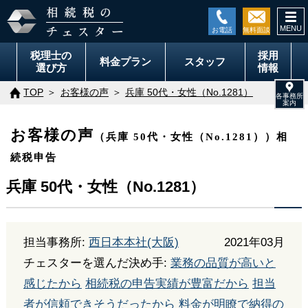
togg
navi
税理士の
採用
料金
プラン
スタッフ
選び方
情報
TOP
お客様の声
兵庫 50代・女性（No.1281）
お客様の声
（兵庫 50代・女性（No.1281））相
続税申告
兵庫 50代・女性（No.1281）
担当事務所:
西日本本社(大阪)
2021年03月
チェスターを選んだ決め手:
業務の品質が高いと
感じたから
相続税の申告実績が豊富だから
担当
者が信頼できそうだったから
料金が明瞭で納得の