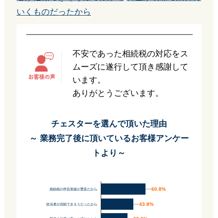
いくものだったから
不安であった相続税の対応をス
ムーズに遂行して頂き感謝して
います。
ありがとうございます。
チェスターを選んで頂いた理由
～ 業務完了後に頂いているお客様アンケー
トより～
60.8%
60.8%
相続税の申告実績が豊富だから
43.8%
43.8%
担当者が信頼できそうだったから