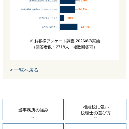
35.9%
35.9%
業務の品質が高いと感じたから
34.9%
34.9%
料金が明瞭で納得のいくものだったから
10%
10%
評判が良かったから
41.1%
41.1%
その他（紹介等）
※ お客様アンケート調査 2026/8/8実施
（回答者数：2718人、複数回答可）
< 一覧へ戻る
相続税に強い
当事務所の
強み
税理士の
選び方