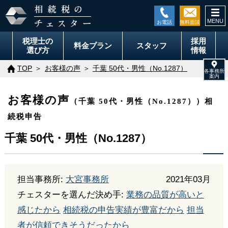
togg
navi
税理士の
採用
料金
プラン
スタッフ
選び方
情報
TOP
お客様の声
千葉 50代・男性（No.1287）
お客様の声
（千葉 50代・男性（No.1287））相
続税申告
千葉 50代・男性（No.1287）
担当事務所:
大宮事務所
2021年03月
チェスターを選んだ決め手:
業務の品質が高いと
感じたから
相続税の申告実績が豊富だから
担当
者が信頼できそうだったから