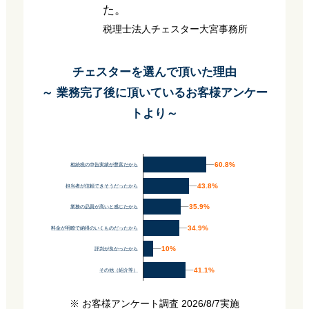
た。
税理士法人チェスター大宮事務所
チェスターを選んで頂いた理由
～ 業務完了後に頂いているお客様アンケー
トより～
60.8%
60.8%
相続税の申告実績が豊富だから
43.8%
43.8%
担当者が信頼できそうだったから
35.9%
35.9%
業務の品質が高いと感じたから
34.9%
34.9%
料金が明瞭で納得のいくものだったから
10%
10%
評判が良かったから
41.1%
41.1%
その他（紹介等）
※ お客様アンケート調査 2026/8/7実施