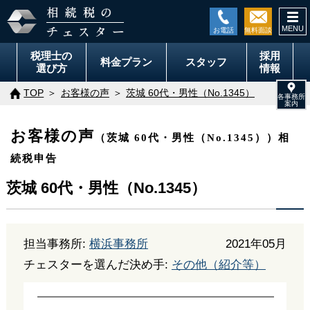
togg
navi
税理士の
採用
料金
プラン
スタッフ
選び方
情報
TOP
お客様の声
茨城 60代・男性（No.1345）
お客様の声
（茨城 60代・男性（No.1345））相
続税申告
茨城 60代・男性（No.1345）
担当事務所:
横浜事務所
2021年05月
チェスターを選んだ決め手:
その他（紹介等）