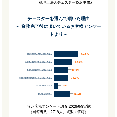
税理士法人チェスター横浜事務所
チェスターを選んで頂いた理由
～ 業務完了後に頂いているお客様アンケー
トより～
60.8%
60.8%
相続税の申告実績が豊富だから
43.8%
43.8%
担当者が信頼できそうだったから
35.9%
35.9%
業務の品質が高いと感じたから
34.9%
34.9%
料金が明瞭で納得のいくものだったから
10%
10%
評判が良かったから
41.1%
41.1%
その他（紹介等）
※ お客様アンケート調査 2026/8/9実施
（回答者数：2718人、複数回答可）