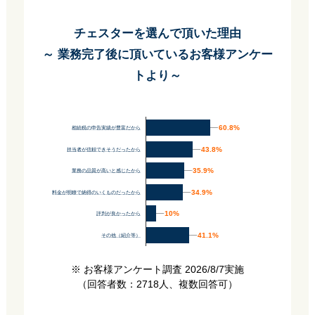
チェスターを選んで頂いた理由
～ 業務完了後に頂いているお客様アンケー
トより～
60.8%
60.8%
相続税の申告実績が豊富だから
43.8%
43.8%
担当者が信頼できそうだったから
35.9%
35.9%
業務の品質が高いと感じたから
34.9%
34.9%
料金が明瞭で納得のいくものだったから
10%
10%
評判が良かったから
41.1%
41.1%
その他（紹介等）
※ お客様アンケート調査 2026/8/7実施
（回答者数：2718人、複数回答可）