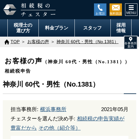
togg
navi
税理士の
採用
料金
プラン
スタッフ
選び方
情報
TOP
お客様の声
神奈川 60代・男性（No.1381）
お客様の声
（神奈川 60代・男性（No.1381））
相続税申告
神奈川 60代・男性（No.1381）
担当事務所:
横浜事務所
2021年05月
チェスターを選んだ決め手:
相続税の申告実績が
豊富だから
その他（紹介等）