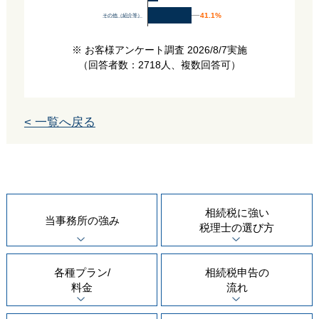
41.1%
41.1%
その他（紹介等）
※ お客様アンケート調査 2026/8/7実施
（回答者数：2718人、複数回答可）
< 一覧へ戻る
相続税に強い
当事務所の
強み
税理士の
選び方
各種プラン/
相続税申告の
料金
流れ