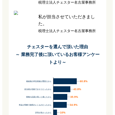
税理士法人チェスター名古屋事務所
私が担当させていただきまし
た。
税理士法人チェスター名古屋事務所
チェスターを選んで頂いた理由
～ 業務完了後に頂いているお客様アンケー
トより～
60.8%
60.8%
相続税の申告実績が豊富だから
43.8%
43.8%
担当者が信頼できそうだったから
35.9%
35.9%
業務の品質が高いと感じたから
34.9%
34.9%
料金が明瞭で納得のいくものだったから
10%
10%
評判が良かったから