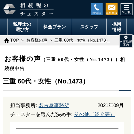
togg
navi
税理士の
採用
料金
プラン
スタッフ
選び方
情報
TOP
お客様の声
三重 60代・女性（No.1473）
お客様の声
（三重 60代・女性（No.1473））相
続税申告
三重 60代・女性（No.1473）
担当事務所:
名古屋事務所
2021年09月
チェスターを選んだ決め手:
その他（紹介等）