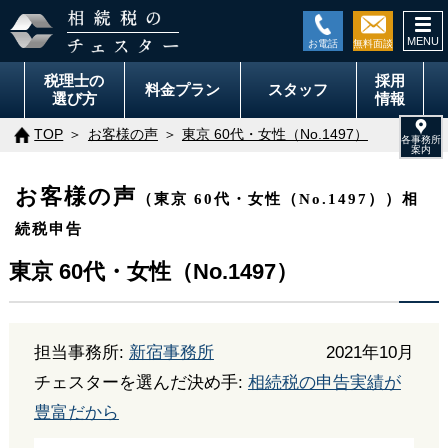
togg
navi
税理士の
採用
料金
プラン
スタッフ
選び方
情報
TOP
お客様の声
東京 60代・女性（No.1497）
お客様の声
（東京 60代・女性（No.1497））相
続税申告
東京 60代・女性（No.1497）
担当事務所:
新宿事務所
2021年10月
チェスターを選んだ決め手:
相続税の申告実績が
豊富だから