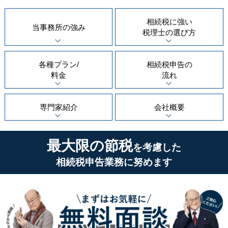
相続税に強い
当事務所の
強み
税理士の
選び方
各種プラン/
相続税申告の
料金
流れ
専門家紹介
会社概要
最大限の節税
を考慮した
相続税申告業務に努めます