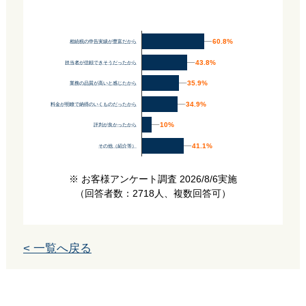
60.8%
60.8%
相続税の申告実績が豊富だから
43.8%
43.8%
担当者が信頼できそうだったから
35.9%
35.9%
業務の品質が高いと感じたから
34.9%
34.9%
料金が明瞭で納得のいくものだったから
10%
10%
評判が良かったから
41.1%
41.1%
その他（紹介等）
※ お客様アンケート調査 2026/8/6実施
（回答者数：2718人、複数回答可）
< 一覧へ戻る