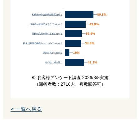
60.8%
60.8%
相続税の申告実績が豊富だから
43.8%
43.8%
担当者が信頼できそうだったから
35.9%
35.9%
業務の品質が高いと感じたから
34.9%
34.9%
料金が明瞭で納得のいくものだったから
10%
10%
評判が良かったから
41.1%
41.1%
その他（紹介等）
※ お客様アンケート調査 2026/8/8実施
（回答者数：2718人、複数回答可）
< 一覧へ戻る