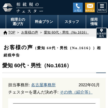
togg
navi
税理士の
採用
料金
プラン
スタッフ
選び方
情報
TOP
お客様の声
愛知 60代・男性（No.1616）
お客様の声
（愛知 60代・男性（No.1616））相
続税申告
愛知 60代・男性（No.1616）
担当事務所:
名古屋事務所
2022年01月
チェスターを選んだ決め手:
その他（紹介等）