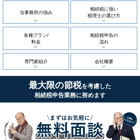
相続税に強い
当事務所の
強み
税理士の
選び方
各種プラン/
相続税申告の
料金
流れ
専門家紹介
会社概要
最大限の節税
を考慮した
相続税申告業務に努めます