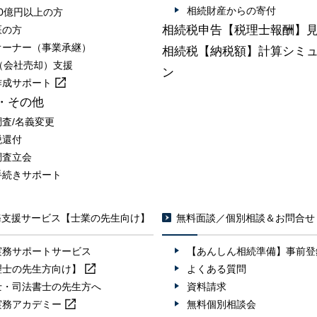
相続財産からの寄付
0億円以上の方
相続税申告【税理士報酬】
医の方
オーナー（事業承継）
相続税【納税額】計算シミ
A（会社売却）支援
ン
作成
サポート
・その他
調査/名義変更
税還付
調査立会
手続きサポート
務支援サービス【士業の先生向け】
無料面談／個別相談＆お問合せ
実務サポートサービス
【あんしん相続準備】事前登
理士の先生方向け】
よくある質問
士・司法書士の先生方へ
資料請求
実務
アカデミー
無料個別相談会