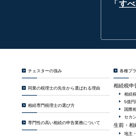
「
すべ
チェスターの強み
各種プラ
相続税申
同業の税理士の先生から選ばれる理由
相続
5億
相続専門税理士の選び方
国際
セカ
専門性の高い相続の申告業務について
生前・相
地主