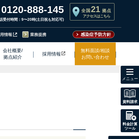
0120-888-145
21
全国
拠点
アクセスはこちら
話受付時間：9〜20時(土日祝も対応可)
感染症予防方針
用情報
業務提携
会社概要/
無料面談/相談
採用情
報
拠点紹介
お問い合わせ
toggl
navig
資料請求
料金計算
ツール