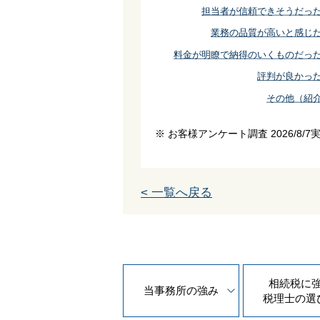
担当者が信頼できそうだっ
業務の品質が高いと感じ
料金が明瞭で納得のいくものだっ
評判が良かっ
その他（紹
※ お客様アンケート調査 2026/8/7
< 一覧へ戻る
相続税に
当事務所の
強み
税理士の
選