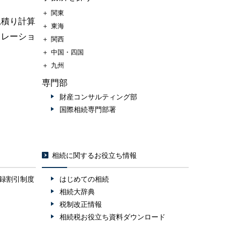
＋
関東
見積り計算
＋
東海
ュレーショ
＋
関西
＋
中国・四国
＋
九州
専門部
財産コンサルティング部
国際相続専門部署
相続に関するお役立ち情報
録割引制度
はじめての相続
相続大辞典
税制改正情報
相続税お役立ち資料ダウンロード