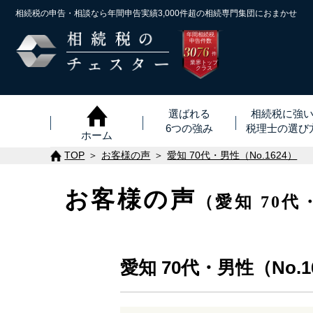
相続税の申告・相談なら年間申告実績3,000件超の
相続専門集団におまかせ
年間相続税
申告件数
3076
※
件
業界トップ
クラス
選ばれる
相続税に強
6つの強み
税理士
の
選び
ホーム
TOP
お客様の声
愛知 70代・男性（No.1624）
お客様の声
（愛知 70代
愛知 70代・男性（No.1