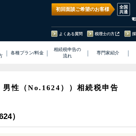
初回面談ご希望のお客様
電
よくある質問
税理士の方
採
い
相続税
申告
の
各種プラン
/
料金
専門家
紹介
方
流れ
・男性（No.1624））相続税申告
624）