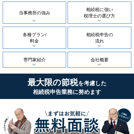
相続税に強い
当事務所の
強み
税理士の
選び方
各種プラン/
相続税申告の
料金
流れ
専門家紹介
会社概要
最大限の節税
を考慮した
相続税申告業務に努めます