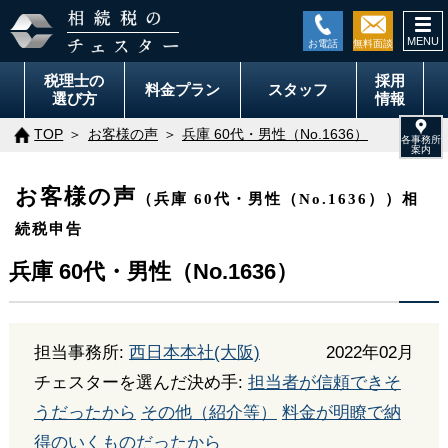
togg
navi
税理士の
採用
料金
プラン
スタッフ
選び方
情報
TOP
お客様の声
兵庫 60代・男性（No.1636）
お客様の声
（兵庫 60代・男性（No.1636））相
続税申告
兵庫 60代・男性（No.1636）
担当事務所:
西日本本社(大阪)
2022年02月
チェスターを選んだ決め手:
担当者が信頼できそ
うだったから
その他（紹介等）
料金が明瞭で納
得のいくものだったから