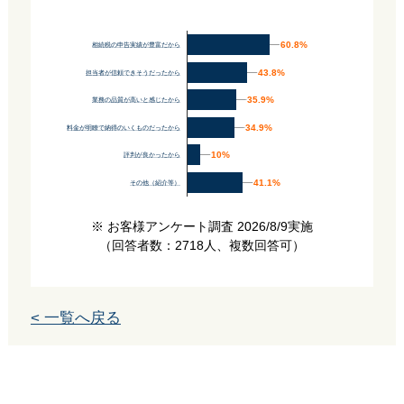
60.8%
60.8%
相続税の申告実績が豊富だから
43.8%
43.8%
担当者が信頼できそうだったから
35.9%
35.9%
業務の品質が高いと感じたから
34.9%
34.9%
料金が明瞭で納得のいくものだったから
10%
10%
評判が良かったから
41.1%
41.1%
その他（紹介等）
※ お客様アンケート調査 2026/8/9実施
（回答者数：2718人、複数回答可）
< 一覧へ戻る