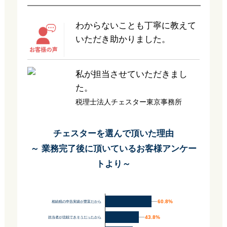
わからないことも丁寧に教えて
いただき助かりました。
私が担当させていただきまし
た。
税理士法人チェスター東京事務所
チェスターを選んで頂いた理由
～ 業務完了後に頂いているお客様アンケー
トより～
60.8%
60.8%
相続税の申告実績が豊富だから
43.8%
43.8%
担当者が信頼できそうだったから