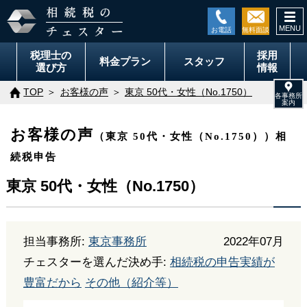
togg
navi
税理士の
採用
料金
プラン
スタッフ
選び方
情報
TOP
お客様の声
東京 50代・女性（No.1750）
お客様の声
（東京 50代・女性（No.1750））相
続税申告
東京 50代・女性（No.1750）
担当事務所:
東京事務所
2022年07月
チェスターを選んだ決め手:
相続税の申告実績が
豊富だから
その他（紹介等）