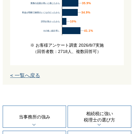
35.9%
35.9%
業務の品質が高いと感じたから
34.9%
34.9%
料金が明瞭で納得のいくものだったから
10%
10%
評判が良かったから
41.1%
41.1%
その他（紹介等）
※ お客様アンケート調査 2026/8/7実施
（回答者数：2718人、複数回答可）
< 一覧へ戻る
相続税に強い
当事務所の
強み
税理士の
選び方