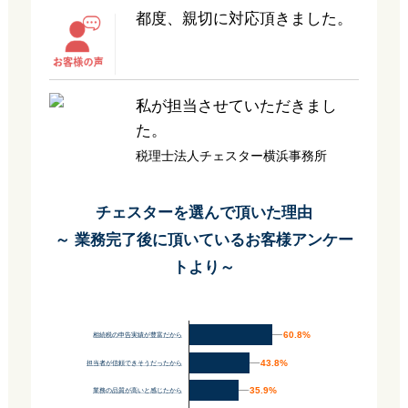
都度、親切に対応頂きました。
私が担当させていただきまし
た。
税理士法人チェスター横浜事務所
チェスターを選んで頂いた理由
～ 業務完了後に頂いているお客様アンケー
トより～
60.8%
60.8%
相続税の申告実績が豊富だから
43.8%
43.8%
担当者が信頼できそうだったから
35.9%
35.9%
業務の品質が高いと感じたから