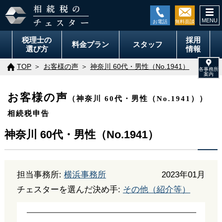
togg
navi
税理士の
採用
料金
プラン
スタッフ
選び方
情報
TOP
お客様の声
神奈川 60代・男性（No.1941）
お客様の声
（神奈川 60代・男性（No.1941））
相続税申告
神奈川 60代・男性（No.1941）
担当事務所:
横浜事務所
2023年01月
チェスターを選んだ決め手:
その他（紹介等）