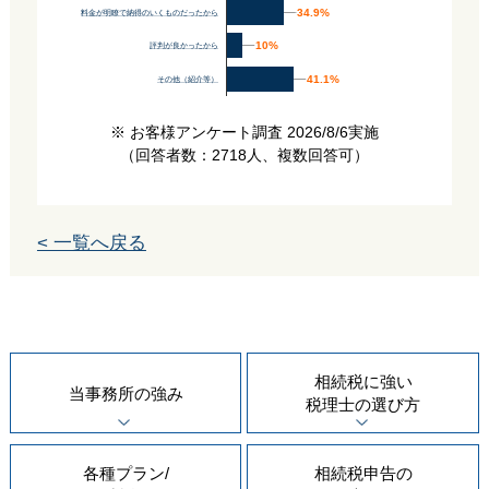
34.9%
34.9%
料金が明瞭で納得のいくものだったから
10%
10%
評判が良かったから
41.1%
41.1%
その他（紹介等）
※ お客様アンケート調査 2026/8/6実施
（回答者数：2718人、複数回答可）
< 一覧へ戻る
相続税に強い
当事務所の
強み
税理士の
選び方
各種プラン/
相続税申告の