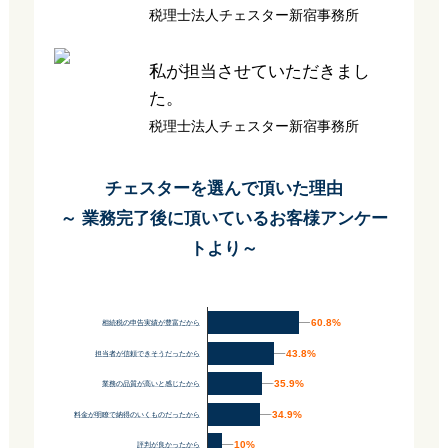
税理士法人チェスター新宿事務所
私が担当させていただきまし
た。
税理士法人チェスター新宿事務所
チェスターを選んで頂いた理由
～ 業務完了後に頂いているお客様アンケー
トより～
60.8%
60.8%
相続税の申告実績が豊富だから
43.8%
43.8%
担当者が信頼できそうだったから
35.9%
35.9%
業務の品質が高いと感じたから
34.9%
34.9%
料金が明瞭で納得のいくものだったから
10%
10%
評判が良かったから