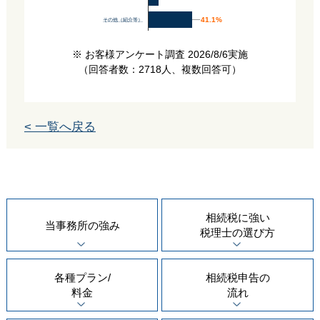
41.1%
41.1%
その他（紹介等）
※ お客様アンケート調査 2026/8/6実施
（回答者数：2718人、複数回答可）
< 一覧へ戻る
相続税に強い
当事務所の
強み
税理士の
選び方
各種プラン/
相続税申告の
料金
流れ