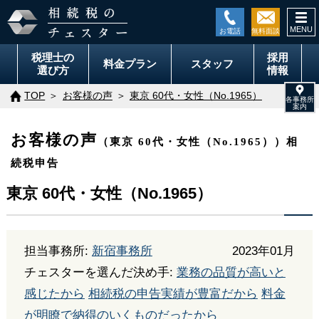
togg
navi
税理士の
採用
料金
プラン
スタッフ
選び方
情報
TOP
お客様の声
東京 60代・女性（No.1965）
お客様の声
（東京 60代・女性（No.1965））相
続税申告
東京 60代・女性（No.1965）
担当事務所:
新宿事務所
2023年01月
チェスターを選んだ決め手:
業務の品質が高いと
感じたから
相続税の申告実績が豊富だから
料金
が明瞭で納得のいくものだったから