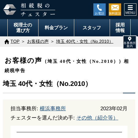
togg
navi
税理士の
採用
料金
プラン
スタッフ
選び方
情報
TOP
お客様の声
埼玉 40代・女性（No.2010）
お客様の声
（埼玉 40代・女性（No.2010））相
続税申告
埼玉 40代・女性（No.2010）
担当事務所:
横浜事務所
2023年02月
チェスターを選んだ決め手:
その他（紹介等）