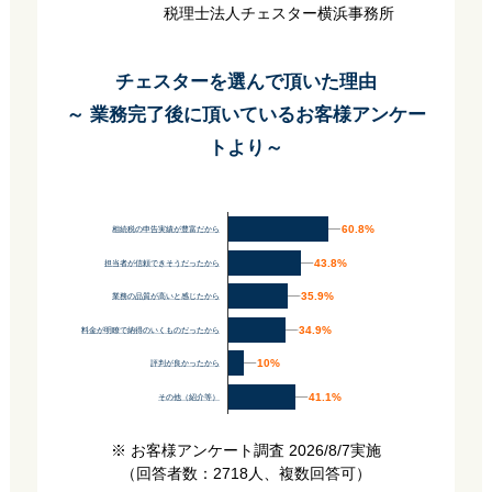
税理士法人チェスター横浜事務所
チェスターを選んで頂いた理由
～ 業務完了後に頂いているお客様アンケー
トより～
60.8%
60.8%
相続税の申告実績が豊富だから
43.8%
43.8%
担当者が信頼できそうだったから
35.9%
35.9%
業務の品質が高いと感じたから
34.9%
34.9%
料金が明瞭で納得のいくものだったから
10%
10%
評判が良かったから
41.1%
41.1%
その他（紹介等）
※ お客様アンケート調査 2026/8/7実施
（回答者数：2718人、複数回答可）