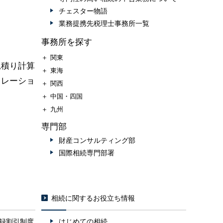
チェスター物語
業務提携先税理士事務所一覧
事務所を探す
＋
関東
見積り計算
＋
東海
ュレーショ
＋
関西
＋
中国・四国
＋
九州
専門部
財産コンサルティング部
国際相続専門部署
相続に関するお役立ち情報
録割引制度
はじめての相続