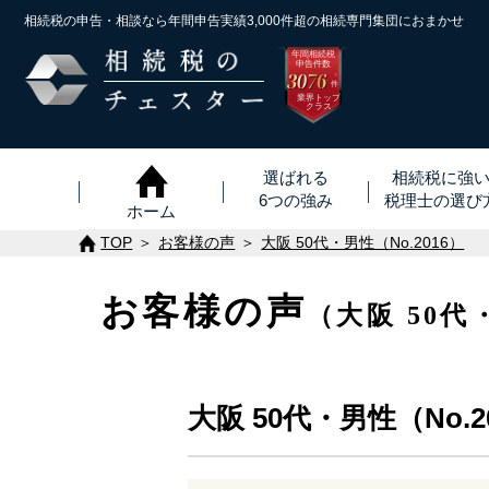
相続税の申告・相談なら年間申告実績3,000件超の
相続専門集団におまかせ
年間相続税
申告件数
3076
※
件
業界トップ
クラス
選ばれる
相続税に強
6つの強み
税理士
の
選び
ホーム
TOP
お客様の声
大阪 50代・男性（No.2016）
お客様の声
（大阪 50代
大阪 50代・男性（No.2