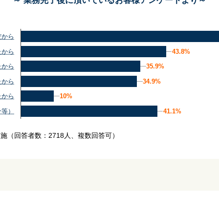
～ 業務完了後に頂いているお客様アンケートより～
だから
43.8%
43.8%
たから
35.9%
35.9%
たから
34.9%
34.9%
たから
10%
10%
たから
41.1%
41.1%
介等）
実施
（回答者数：2718人、複数回答可）