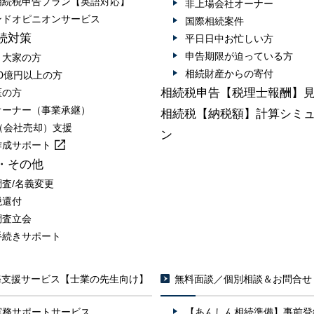
相続税申告プラン【英語対応】
非上場会社オーナー
ンドオピニオンサービス
国際相続案件
続対策
平日日中お忙しい方
申告期限が迫っている方
・大家の方
相続財産からの寄付
0億円以上の方
相続税申告【税理士報酬】
医の方
オーナー（事業承継）
相続税【納税額】計算シミ
A（会社売却）支援
ン
作成
サポート
・その他
調査/名義変更
税還付
調査立会
手続きサポート
務支援サービス【士業の先生向け】
無料面談／個別相談＆お問合せ
実務サポートサービス
【あんしん相続準備】事前登