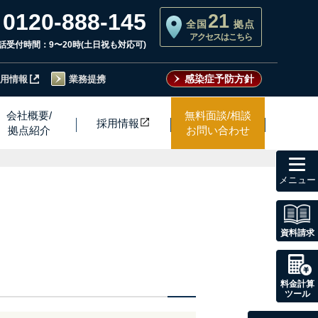
0120-888-145
21
全国
拠点
アクセスはこちら
話受付時間：9〜20時(土日祝も対応可)
感染症予防方針
用情報
業務提携
会社概要/
無料面談/相談
採用情
報
拠点紹介
お問い合わせ
toggl
navig
資料請求
料金計算
ツール