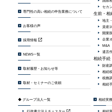
国際
セカ
専門性の高い相続の申告業務について
生前・相
地主
お客様の声
資産1
開業
企業
採用情報
M&
遺言
NEWS一覧
相続手続
財産
取材履歴・お知らせ等
相続
税務
取材・セミナーのご依頼
相続
◆ グループ法人一覧
相続実
行政書士法人
チェスター
相続