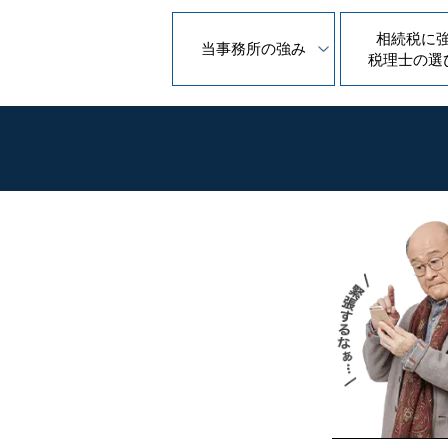
相続税に
当事務所の
強み
税理士の
選