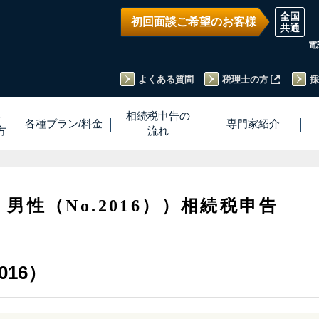
初回面談ご希望のお客様
電
よくある質問
税理士の方
採
い
相続税
申告
の
各種プラン
/
料金
専門家
紹介
方
流れ
・男性（No.2016））相続税申告
016）