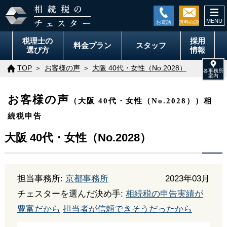
togg
navi
税理士の
採用
料金
プラン
スタッフ
選び方
情報
TOP
お客様の声
大阪 40代・女性（No.2028）
お客様の声
（大阪 40代・女性（No.2028））相
続税申告
大阪 40代・女性（No.2028）
担当事務所:
京都事務所
2023年03月
チェスターを選んだ決め手:
相続税の申告実績が
豊富だから
担当者が信頼できそうだったから