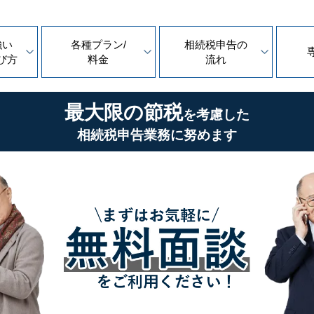
強い
各種プラン/
相続税申告の
び方
料金
流れ
最大限の節税
を考慮した
相続税申告業務に努めます