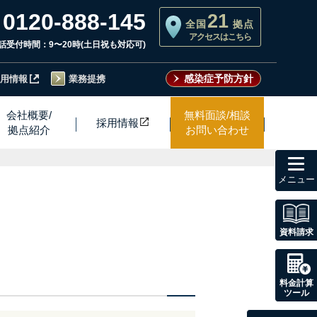
0120-888-145
21
全国
拠点
アクセスはこちら
話受付時間：9〜20時(土日祝も対応可)
感染症予防方針
用情報
業務提携
会社概要/
無料面談/相談
採用情
報
拠点紹介
お問い合わせ
toggl
navig
資料請求
料金計算
ツール