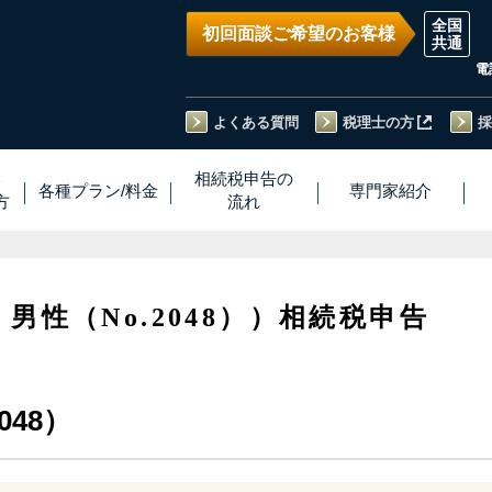
初回面談ご希望のお客様
電
よくある質問
税理士の方
採
い
相続税
申告
の
各種プラン
/
料金
専門家
紹介
方
流れ
・男性（No.2048））相続税申告
048）