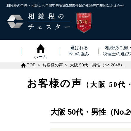
相続税の申告・相談なら年間申告実績3,000件超の
相続専門集団におまかせ
年間相続税
申告件数
3076
※
件
業界トップ
クラス
選ばれる
相続税に強
6つの強み
税理士
の
選び
ホーム
TOP
お客様の声
大阪 50代・男性（No.2048）
お客様の声
（大阪 50代
大阪 50代・男性（No.2