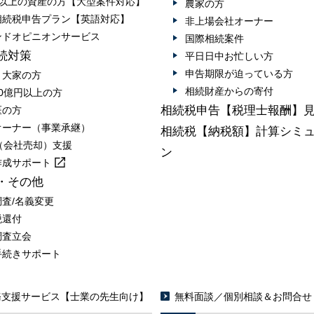
円以上の資産の方【大型案件対応】
農家の方
相続税申告プラン【英語対応】
非上場会社オーナー
ンドオピニオンサービス
国際相続案件
続対策
平日日中お忙しい方
申告期限が迫っている方
・大家の方
相続財産からの寄付
0億円以上の方
相続税申告【税理士報酬】
医の方
オーナー（事業承継）
相続税【納税額】計算シミ
A（会社売却）支援
ン
作成
サポート
・その他
調査/名義変更
税還付
調査立会
手続きサポート
務支援サービス【士業の先生向け】
無料面談／個別相談＆お問合せ