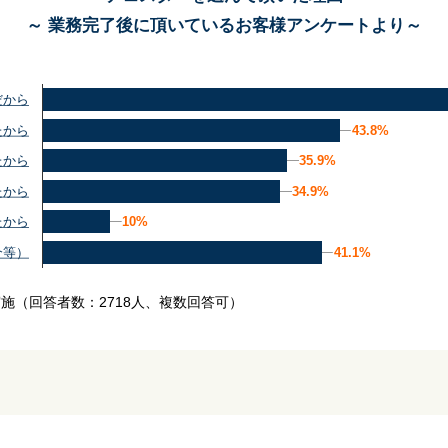
～ 業務完了後に頂いているお客様アンケートより～
だから
43.8%
43.8%
たから
35.9%
35.9%
たから
34.9%
34.9%
たから
10%
10%
たから
41.1%
41.1%
介等）
実施
（回答者数：2718人、複数回答可）