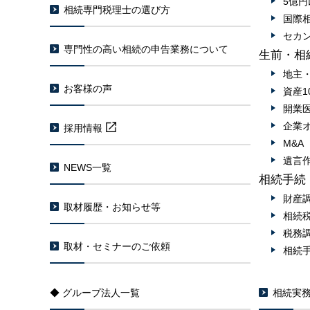
5億
相続専門税理士の選び方
国際
セカ
専門性の高い相続の申告業務について
生前・相
地主
お客様の声
資産1
開業
企業
採用情報
M&
遺言
NEWS一覧
相続手続
財産
取材履歴・お知らせ等
相続
税務
取材・セミナーのご依頼
相続
◆ グループ法人一覧
相続実