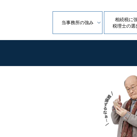
相続税に
当事務所の
強み
税理士の
選