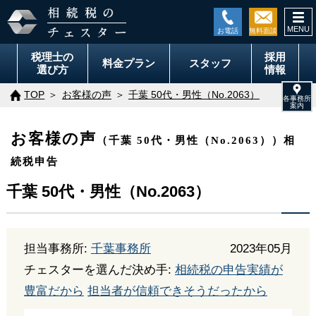
togg
navi
税理士の
採用
料金
プラン
スタッフ
選び方
情報
TOP
お客様の声
千葉 50代・男性（No.2063）
お客様の声
（千葉 50代・男性（No.2063））相
続税申告
千葉 50代・男性（No.2063）
担当事務所:
千葉事務所
2023年05月
チェスターを選んだ決め手:
相続税の申告実績が
豊富だから
担当者が信頼できそうだったから