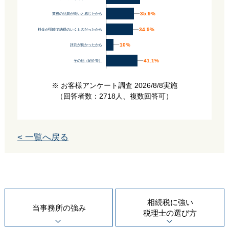
35.9%
35.9%
業務の品質が高いと感じたから
34.9%
34.9%
料金が明瞭で納得のいくものだったから
10%
10%
評判が良かったから
41.1%
41.1%
その他（紹介等）
※ お客様アンケート調査 2026/8/8実施
（回答者数：2718人、複数回答可）
< 一覧へ戻る
相続税に強い
当事務所の
強み
税理士の
選び方