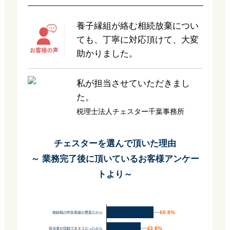
養子縁組が絡む相続放棄につい
ても、丁寧に対応頂けて、大変
助かりました。
私が担当させていただきまし
た。
税理士法人チェスター千葉事務所
チェスターを選んで頂いた理由
～ 業務完了後に頂いているお客様アンケー
トより～
60.8%
60.8%
相続税の申告実績が豊富だから
43.8%
43.8%
担当者が信頼できそうだったから