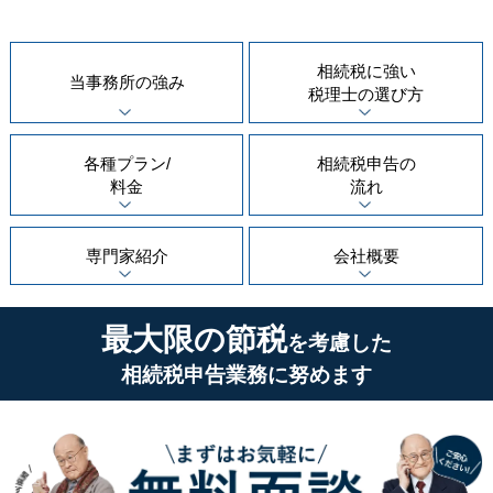
相続税に強い
当事務所の
強み
税理士の
選び方
各種プラン/
相続税申告の
料金
流れ
専門家紹介
会社概要
最大限の節税
を考慮した
相続税申告業務に努めます