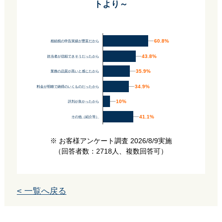
トより～
60.8%
60.8%
相続税の申告実績が豊富だから
43.8%
43.8%
担当者が信頼できそうだったから
35.9%
35.9%
業務の品質が高いと感じたから
34.9%
34.9%
料金が明瞭で納得のいくものだったから
10%
10%
評判が良かったから
41.1%
41.1%
その他（紹介等）
※ お客様アンケート調査 2026/8/9実施
（回答者数：2718人、複数回答可）
< 一覧へ戻る