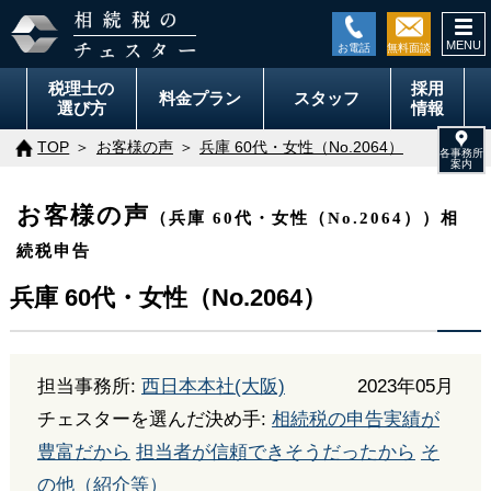
togg
navi
税理士の
採用
料金
プラン
スタッフ
選び方
情報
TOP
お客様の声
兵庫 60代・女性（No.2064）
お客様の声
（兵庫 60代・女性（No.2064））相
続税申告
兵庫 60代・女性（No.2064）
担当事務所:
西日本本社(大阪)
2023年05月
チェスターを選んだ決め手:
相続税の申告実績が
豊富だから
担当者が信頼できそうだったから
そ
の他（紹介等）