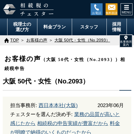
togg
navi
税理士の
採用
料金
プラン
スタッフ
選び方
情報
TOP
お客様の声
大阪 50代・女性（No.2093）
お客様の声
（大阪 50代・女性（No.2093））相
続税申告
大阪 50代・女性（No.2093）
担当事務所:
西日本本社(大阪)
2023年06月
チェスターを選んだ決め手:
業務の品質が高いと
感じたから
相続税の申告実績が豊富だから
料金
が明瞭で納得のいくものだったから