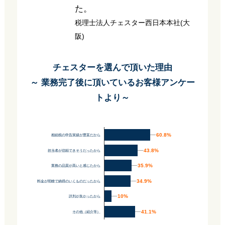
た。
税理士法人チェスター西日本本社(大
阪)
チェスターを選んで頂いた理由
～ 業務完了後に頂いているお客様アンケー
トより～
60.8%
60.8%
相続税の申告実績が豊富だから
43.8%
43.8%
担当者が信頼できそうだったから
35.9%
35.9%
業務の品質が高いと感じたから
34.9%
34.9%
料金が明瞭で納得のいくものだったから
10%
10%
評判が良かったから
41.1%
41.1%
その他（紹介等）