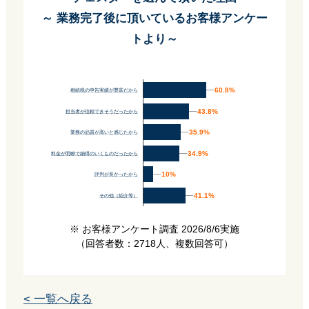
～ 業務完了後に頂いているお客様アンケー
トより～
60.8%
60.8%
相続税の申告実績が豊富だから
43.8%
43.8%
担当者が信頼できそうだったから
35.9%
35.9%
業務の品質が高いと感じたから
34.9%
34.9%
料金が明瞭で納得のいくものだったから
10%
10%
評判が良かったから
41.1%
41.1%
その他（紹介等）
※ お客様アンケート調査 2026/8/6実施
（回答者数：2718人、複数回答可）
< 一覧へ戻る