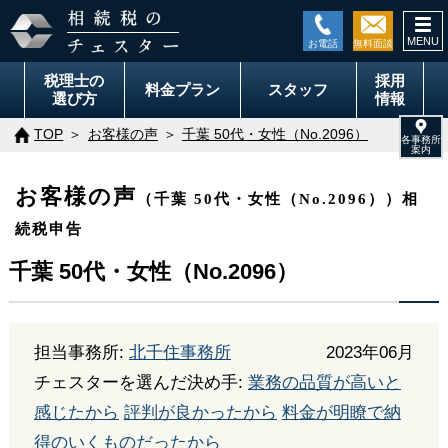
togg
navi
税理士の
採用
料金
プラン
スタッフ
選び方
情報
TOP
お客様の声
千葉 50代・女性（No.2096）
お客様の声
（千葉 50代・女性（No.2096））相
続税申告
千葉 50代・女性（No.2096）
担当事務所:
北千住事務所
2023年06月
チェスターを選んだ決め手:
業務の品質が高いと
感じたから
評判が良かったから
料金が明瞭で納
得のいくものだったから